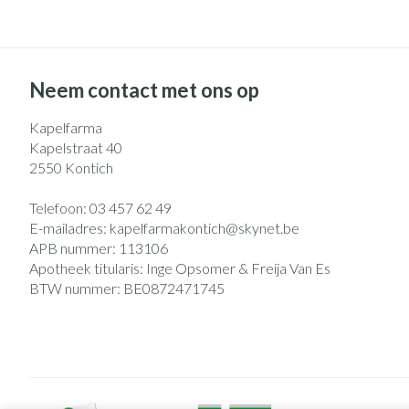
Neem contact met ons op
Kapelfarma
Kapelstraat 40
2550
Kontich
Telefoon:
03 457 62 49
E-mailadres:
kapelfarmakontich@
skynet.be
APB nummer:
113106
Apotheek titularis:
Inge Opsomer & Freija Van Es
BTW nummer:
BE0872471745