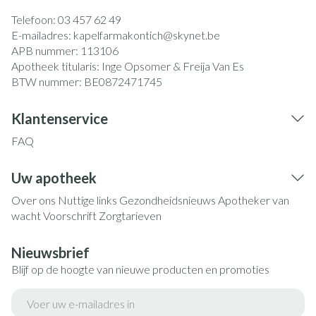
Telefoon:
03 457 62 49
E-mailadres:
kapelfarmakontich@
skynet.be
APB nummer:
113106
Apotheek titularis:
Inge Opsomer & Freija Van Es
BTW nummer:
BE0872471745
Klantenservice
FAQ
Uw apotheek
Over ons
Nuttige links
Gezondheidsnieuws
Apotheker van
wacht
Voorschrift
Zorgtarieven
Nieuwsbrief
Blijf op de hoogte van nieuwe producten en promoties
E-mail adres