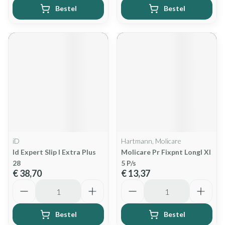
Bestel
Bestel
iD
Hartmann, Molicare
Id Expert Slip l Extra Plus
Molicare Pr Fixpnt Longl Xl
28
5 P/s
€ 38,70
€ 13,37
Aantal
Aantal
Bestel
Bestel