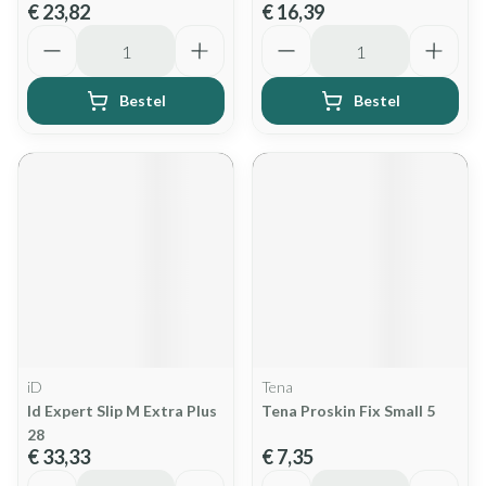
€ 23,82
€ 16,39
Aantal
Aantal
Bestel
Bestel
iD
Tena
Id Expert Slip M Extra Plus
Tena Proskin Fix Small 5
28
€ 33,33
€ 7,35
Aantal
Aantal