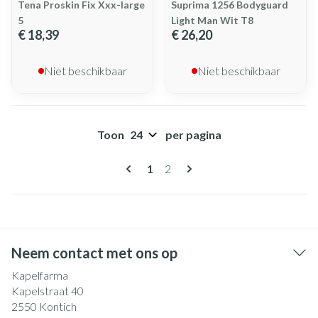
Tena Proskin Fix Xxx-large
Suprima 1256 Bodyguard
5
Light Man Wit T8
€ 18,39
€ 26,20
Niet beschikbaar
Niet beschikbaar
Toon
per pagina
Pagina's
U lees momenteel pagina
Pagina
1
2
Neem contact met ons op
Kapelfarma
Kapelstraat 40
2550
Kontich