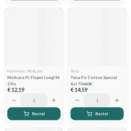
Hartmann, Molicare
Tena
Molicare Pr Fixpnt Longl M
Tena Fix Cotton Special
5 P/s
Xxl 756608
€ 12,19
€ 14,59
Aantal
Aantal
Bestel
Bestel