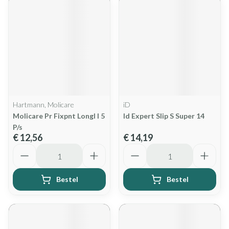
Hartmann, Molicare
iD
Molicare Pr Fixpnt Longl l 5
Id Expert Slip S Super 14
P/s
€ 12,56
€ 14,19
Aantal
Aantal
Bestel
Bestel