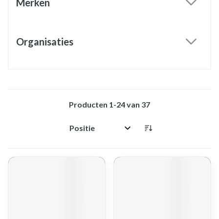
Merken
filter
Organisaties
filter
Producten
1
-
24
van
37
Sorteer op: