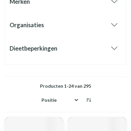
Merken
filter
Organisaties
filter
Dieetbeperkingen
filter
Producten
1
-
24
van
295
Sorteer op: