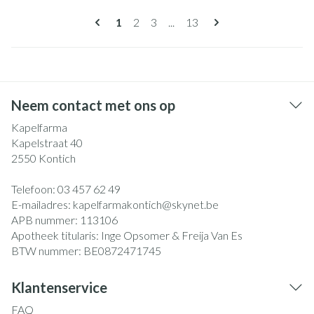
Pagina's
U lees momenteel pagina
Pagina
Pagina
Pagina
1
2
3
...
13
Neem contact met ons op
Kapelfarma
Kapelstraat 40
2550
Kontich
Telefoon:
03 457 62 49
E-mailadres:
kapelfarmakontich@
skynet.be
APB nummer:
113106
Apotheek titularis:
Inge Opsomer & Freija Van Es
BTW nummer:
BE0872471745
Klantenservice
FAQ