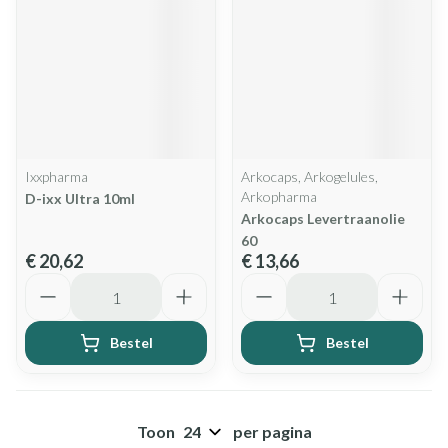
Ixxpharma
Arkocaps, Arkogelules,
Arkopharma
D-ixx Ultra 10ml
Arkocaps Levertraanolie
60
€ 20,62
€ 13,66
Aantal
Aantal
Bestel
Bestel
Toon
per pagina