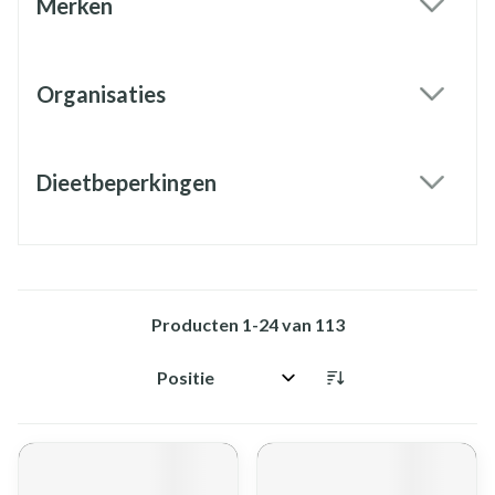
Merken
filter
Organisaties
filter
Dieetbeperkingen
filter
Producten
1
-
24
van
113
Sorteer op: