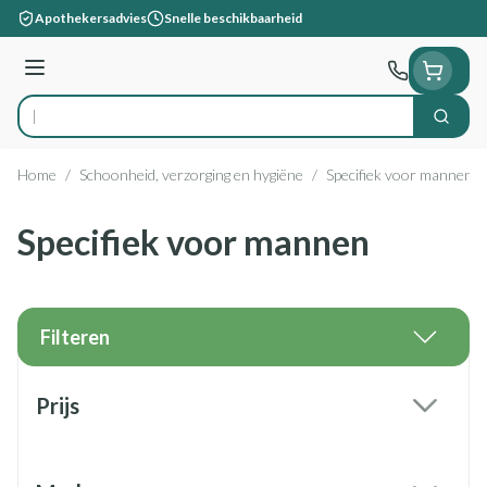
Ga naar de inhoud
Apothekersadvies
Snelle beschikbaarheid
Menu
Zoek
Product, merk, categorie...
Home
/
Schoonheid, verzorging en hygiëne
/
Specifiek voor mannen
Specifiek voor mannen
Filteren
Doorgaan naar productlijst
Prijs
filter