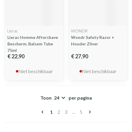
Lierac
WONDR
Lierac Homme Aftershave
Wondr Safety Razor +
Bescherm. Balsem Tube
Houder Zilver
75ml
€ 22,90
€ 27,90
Niet beschikbaar
Niet beschikbaar
Toon
per pagina
Pagina's
U lees momenteel pagina
Pagina
Pagina
Pagina
1
2
3
...
5