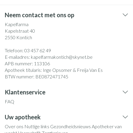
Neem contact met ons op
Kapelfarma
Kapelstraat 40
2550
Kontich
Telefoon:
03 457 62 49
E-mailadres:
kapelfarmakontich@
skynet.be
APB nummer:
113106
Apotheek titularis:
Inge Opsomer & Freija Van Es
BTW nummer:
BE0872471745
Klantenservice
FAQ
Uw apotheek
Over ons
Nuttige links
Gezondheidsnieuws
Apotheker van
wacht
Voorschrift
Zorgtarieven