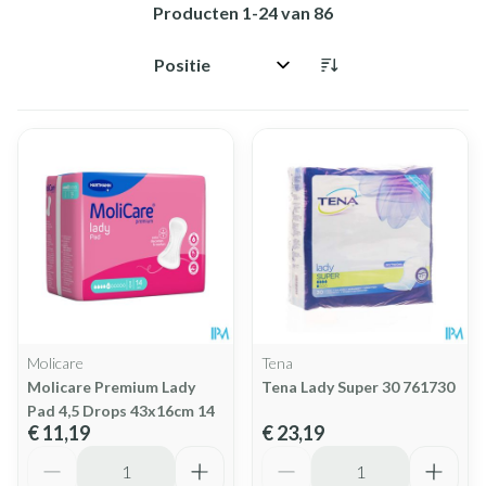
Producten
1
-
24
van
86
Sorteer op:
Molicare
Tena
Molicare Premium Lady
Tena Lady Super 30 761730
Pad 4,5 Drops 43x16cm 14
€ 11,19
€ 23,19
Aantal
Aantal