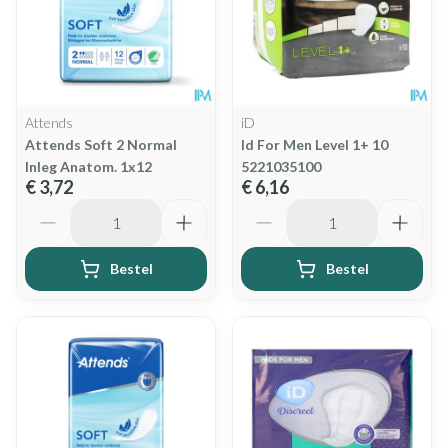
Attends
iD
Attends Soft 2 Normal
Id For Men Level 1+ 10
Inleg Anatom. 1x12
5221035100
€ 3,72
€ 6,16
Aantal
Aantal
Bestel
Bestel