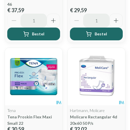
46
€ 37,59
€ 29,59
Aantal
Aantal
Bestel
Bestel
Tena
Hartmann, Molicare
Tena Proskin Flex Maxi
Molicare Rectangular 4d
Small 22
20x60 50 P/s
€ 30,59
€ 32,02