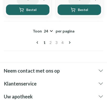
Bestel
Bestel
Toon
per pagina
Pagina's
U lees momenteel pagina
Pagina
Pagina
Pagina
1
2
3
4
Neem contact met ons op
Klantenservice
Uw apotheek