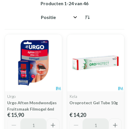
Producten
1
-
24
van
46
Sorteer op:
Urgo
Kela
Urgo Aften Mondwondjes
Oroprotect Gel Tube 10g
Fruitsmaak Filmogel 6ml
€ 15,90
€ 14,20
Aantal
Aantal