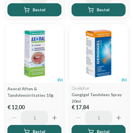
Bestel
Bestel
Qualiphar
Axoral Aften &
Gengigel Tandvlees Spray
Tandvleesirritaties 10g
20ml
€ 12,00
€ 17,84
Aantal
Aantal
Bestel
Bestel