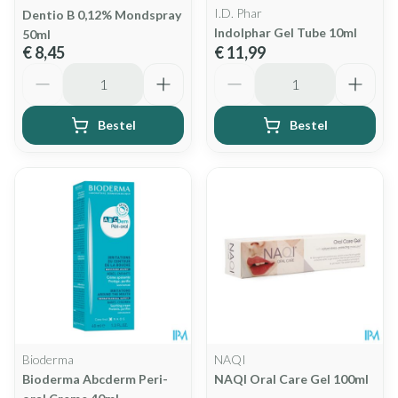
I.D. Phar
Dentio B 0,12% Mondspray
Indolphar Gel Tube 10ml
50ml
€ 8,45
€ 11,99
Aantal
Aantal
Bestel
Bestel
Bioderma
NAQI
Bioderma Abcderm Peri-
NAQI Oral Care Gel 100ml