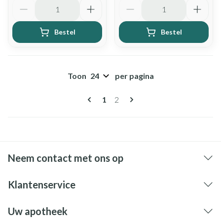
Aantal
Aantal
Bestel
Bestel
Toon
per pagina
Pagina's
U lees momenteel pagina
Pagina
1
2
Neem contact met ons op
Klantenservice
Uw apotheek