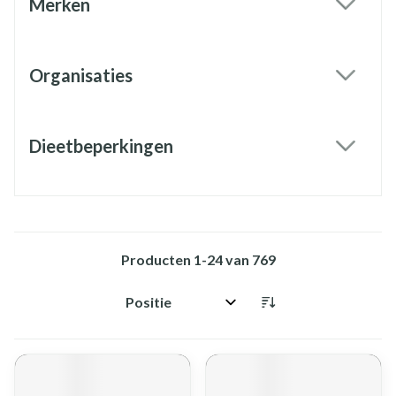
Merken
filter
Organisaties
filter
Dieetbeperkingen
filter
Producten
1
-
24
van
769
Sorteer op: