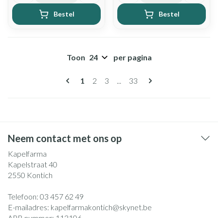
Bestel
Bestel
Toon
per pagina
Pagina's
U lees momenteel pagina
Pagina
Pagina
Pagina
1
2
3
...
33
Neem contact met ons op
Kapelfarma
Kapelstraat 40
2550
Kontich
Telefoon:
03 457 62 49
E-mailadres:
kapelfarmakontich@
skynet.be
APB nummer:
113106