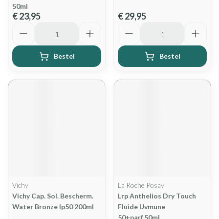
50ml
€ 23,95
€ 29,95
Aantal
Aantal
Bestel
Bestel
Vichy
La Roche Posay
Vichy Cap. Sol. Bescherm.
Lrp Anthelios Dry Touch
Water Bronze Ip50 200ml
Fluide Uvmune
50+parf.50ml