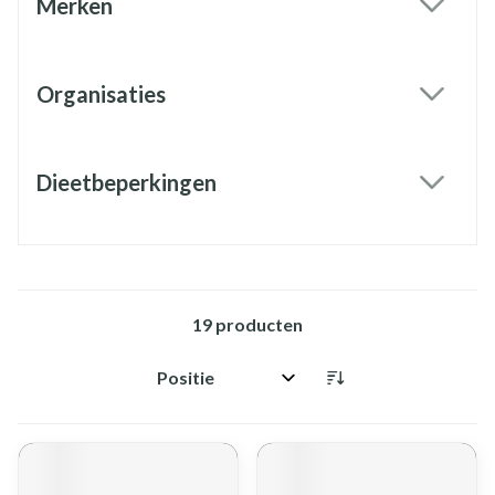
Merken
filter
Organisaties
filter
Dieetbeperkingen
filter
19
producten
Sorteer op: