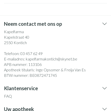
Neem contact met ons op
Kapelfarma
Kapelstraat 40
2550
Kontich
Telefoon:
03 457 62 49
E-mailadres:
kapelfarmakontich@
skynet.be
APB nummer:
113106
Apotheek titularis:
Inge Opsomer & Freija Van Es
BTW nummer:
BE0872471745
Klantenservice
FAQ
Uw apotheek