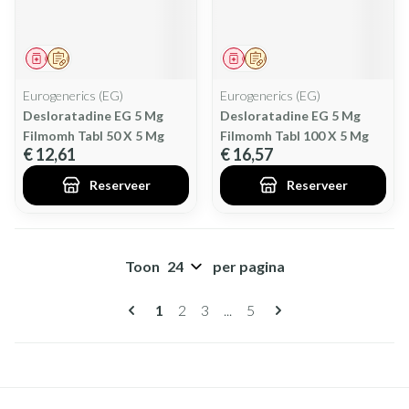
Geneesmiddel
Op voorschrift
Geneesmiddel
Op voorschrift
Eurogenerics (EG)
Eurogenerics (EG)
Desloratadine EG 5 Mg
Desloratadine EG 5 Mg
Filmomh Tabl 50 X 5 Mg
Filmomh Tabl 100 X 5 Mg
€ 12,61
€ 16,57
Reserveer
Reserveer
Toon
per pagina
Pagina's
U lees momenteel pagina
Pagina
Pagina
Pagina
1
2
3
...
5