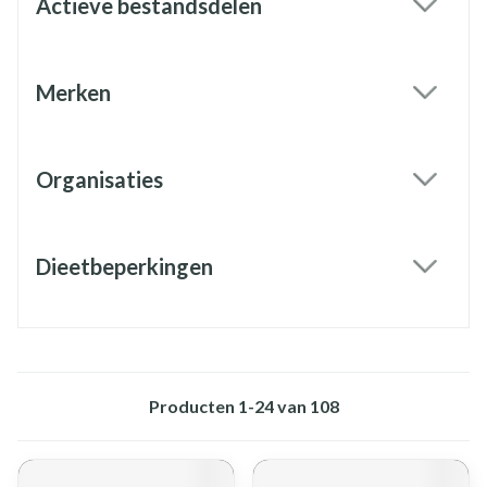
Actieve bestandsdelen
filter
Merken
filter
Organisaties
filter
Dieetbeperkingen
filter
Producten
1
-
24
van
108