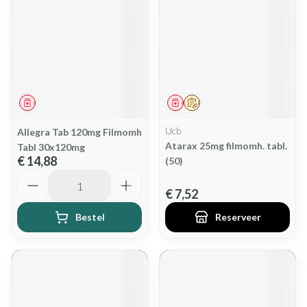
Geneesmiddel
Geneesmiddel
Op voorschrift
Ucb
Allegra Tab 120mg Filmomh
Atarax 25mg filmomh. tabl.
Tabl 30x120mg
€ 14,88
(50)
Aantal
€ 7,52
Bestel
Reserveer