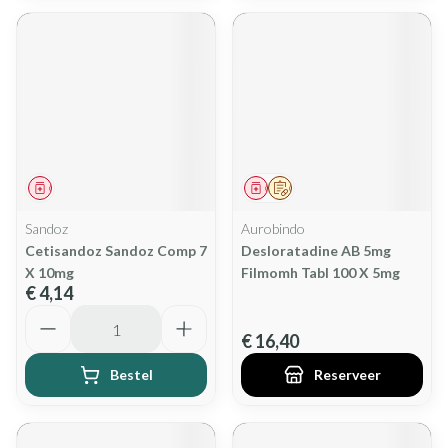
Geneesmiddel
Geneesmiddel
Op voorschrift
Sandoz
Aurobindo
Cetisandoz Sandoz Comp 7
Desloratadine AB 5mg
X 10mg
Filmomh Tabl 100 X 5mg
€ 4,14
Aantal
€ 16,40
Bestel
Reserveer