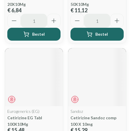
20X10Mg
50X10Mg
€ 6,84
€ 11,12
Aantal
Aantal
Bestel
Bestel
Geneesmiddel
Geneesmiddel
Eurogenerics (EG)
Sandoz
Cetirizine EG Tabl
Cetirizine Sandoz comp
100X10Mg
100 X 10mg
€ 15,48
€ 15,29