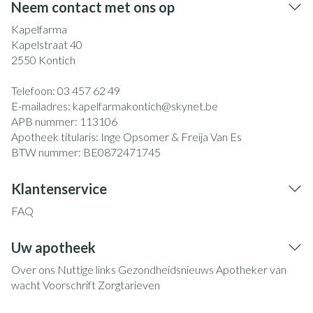
Neem contact met ons op
Kapelfarma
Kapelstraat 40
2550
Kontich
Telefoon:
03 457 62 49
E-mailadres:
kapelfarmakontich@
skynet.be
APB nummer:
113106
Apotheek titularis:
Inge Opsomer & Freija Van Es
BTW nummer:
BE0872471745
Klantenservice
FAQ
Uw apotheek
Over ons
Nuttige links
Gezondheidsnieuws
Apotheker van
wacht
Voorschrift
Zorgtarieven