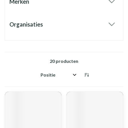
Merken
filter
Organisaties
filter
20
producten
Sorteer op: