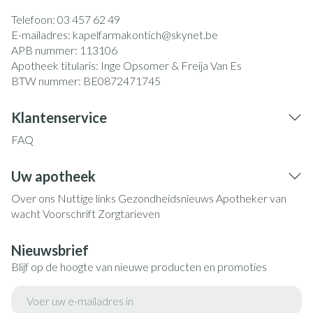
Telefoon:
03 457 62 49
E-mailadres:
kapelfarmakontich@
skynet.be
APB nummer:
113106
Apotheek titularis:
Inge Opsomer & Freija Van Es
BTW nummer:
BE0872471745
Klantenservice
FAQ
Uw apotheek
Over ons
Nuttige links
Gezondheidsnieuws
Apotheker van
wacht
Voorschrift
Zorgtarieven
Nieuwsbrief
Blijf op de hoogte van nieuwe producten en promoties
E-mail adres