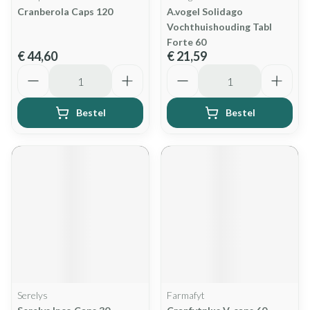
Cranberola Caps 120
A.vogel Solidago
Vochthuishouding Tabl
Forte 60
€ 44,60
€ 21,59
Aantal
Aantal
Bestel
Bestel
Serelys
Farmafyt