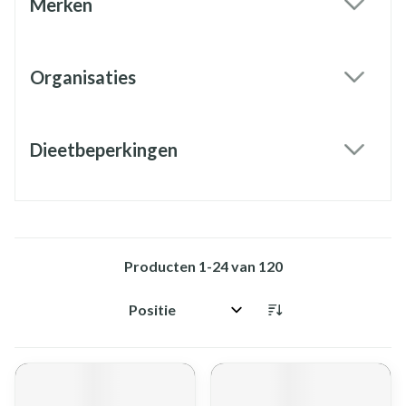
Merken
filter
Organisaties
filter
Dieetbeperkingen
filter
Producten
1
-
24
van
120
Sorteer op: