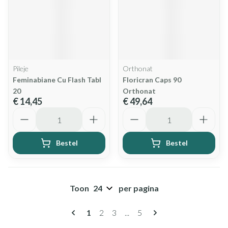
Pileje
Orthonat
Feminabiane Cu Flash Tabl
Floricran Caps 90
20
Orthonat
€ 14,45
€ 49,64
Aantal
Aantal
Bestel
Bestel
Toon
per pagina
Pagina's
U lees momenteel pagina
Pagina
Pagina
Pagina
1
2
3
...
5