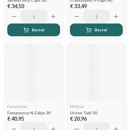
Serelys Inco Caps 30
Cranfytplus V-caps 60
€ 34,50
€ 33,49
Aantal
Aantal
Bestel
Bestel
Femannose
Melphar
Femannose N Zakje 30
Urizen Tabl 30
€ 40,95
€ 20,96
Aantal
Aantal