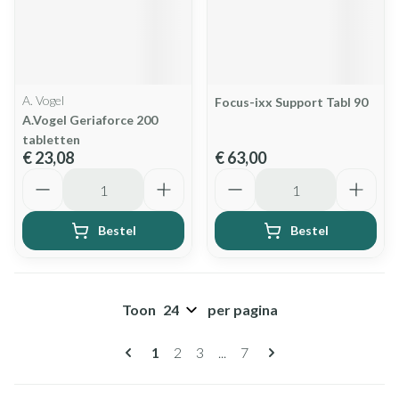
A. Vogel
Focus-ixx Support Tabl 90
A.Vogel Geriaforce 200
tabletten
€ 23,08
€ 63,00
Aantal
Aantal
Bestel
Bestel
Toon
per pagina
Pagina's
U lees momenteel pagina
Pagina
Pagina
Pagina
1
2
3
...
7