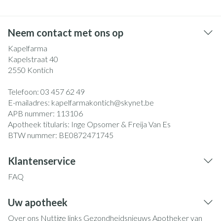
Neem contact met ons op
Kapelfarma
Kapelstraat 40
2550
Kontich
Telefoon:
03 457 62 49
E-mailadres:
kapelfarmakontich@
skynet.be
APB nummer:
113106
Apotheek titularis:
Inge Opsomer & Freija Van Es
BTW nummer:
BE0872471745
Klantenservice
FAQ
Uw apotheek
Over ons
Nuttige links
Gezondheidsnieuws
Apotheker van