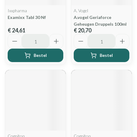
Ixxpharma
A. Vogel
Examixx Tabl 30 Nf
A.vogel Geriaforce
Geheugen Druppels 100ml
€ 24,61
€ 20,70
Aantal
Aantal
Bestel
Bestel
Cogniton
Cogniton