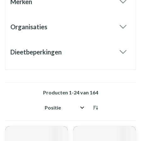
Merken
filter
Organisaties
filter
Dieetbeperkingen
filter
Producten
1
-
24
van
164
Sorteer op: