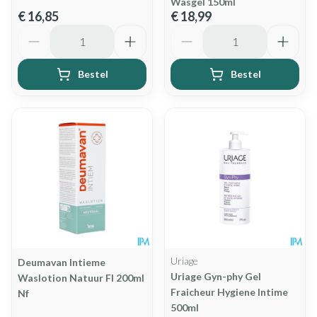
Wasgel 150ml
€ 16,85
€ 18,99
Aantal
Aantal
Bestel
Bestel
Uriage
Deumavan Intieme
Uriage Gyn-phy Gel
Waslotion Natuur Fl 200ml
Fraicheur Hygiene Intime
Nf
500ml