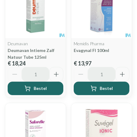
Deumavan
Memidis Pharma
Deumavan Intieme Zalf
Evagynal Fl 100ml
Natuur Tube 125ml
€ 18,24
€ 13,97
Aantal
Aantal
Bestel
Bestel