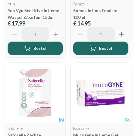
Yun
Somex
Yun Vgn Sensitive Intieme
Somex Intima Emulsie
Wasgel Z/parfum 150ml
100ml
€ 17,99
€ 14,95
Aantal
Aantal
Bestel
Bestel
Saforelle
Biocodex
Saforelle Zachte
Mucogyne Intieme Gel