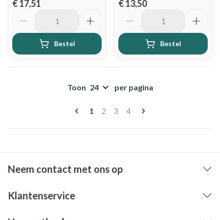
€ 17,51
€ 13,50
Aantal
Aantal
Bestel
Bestel
Toon
per pagina
Pagina's
U lees momenteel pagina
Pagina
Pagina
Pagina
1
2
3
4
Neem contact met ons op
Klantenservice