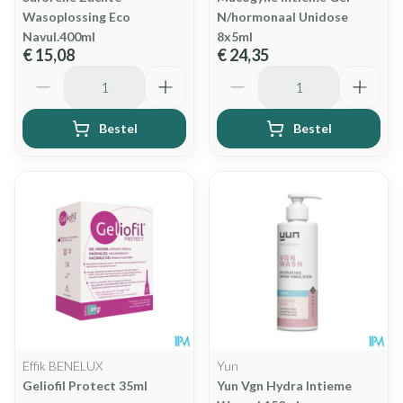
Wasoplossing Eco
N/hormonaal Unidose
Navul.400ml
8x5ml
€ 15,08
€ 24,35
Aantal
Aantal
Bestel
Bestel
Effik BENELUX
Yun
Geliofil Protect 35ml
Yun Vgn Hydra Intieme