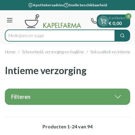
Dia 1 van 1
Ga naar de inhoud
Apothekersadvies
Snelle beschikbaarheid
0
0 artikelen
Menu
€ 0,00
M
Zoek
Product, merk, categorie...
Home
/
Schoonheid, verzorging en hygiëne
/
Seksualiteit en intieme h
Intieme verzorging
Filteren
Producten
1
-
24
van
94