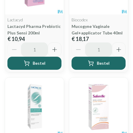
Lactacyd
Biocodex
Lactacyd Pharma Prebiotic
Mucogyne Vaginale
Plus Sensi 200ml
Gel+applicator Tube 40ml
€ 10,94
€ 18,17
Aantal
Aantal
Bestel
Bestel