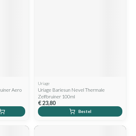
rende
Parfums en
geurproducten
Uriage
CBD
uiner Aero
Uriage Bariesun Nevel Thermale
Zelfbruiner 100ml
€ 23,80
Bestel