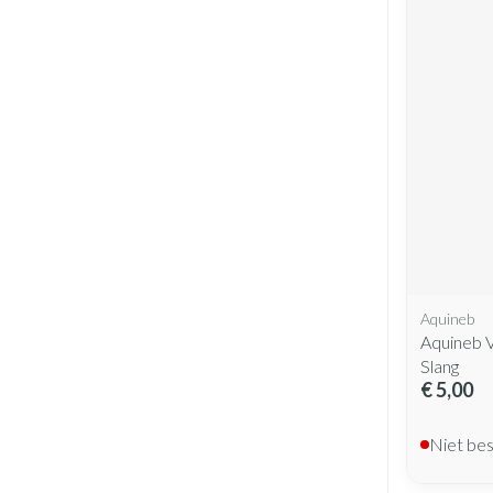
Aquineb
Aquineb V
Slang
€ 5,00
Niet be