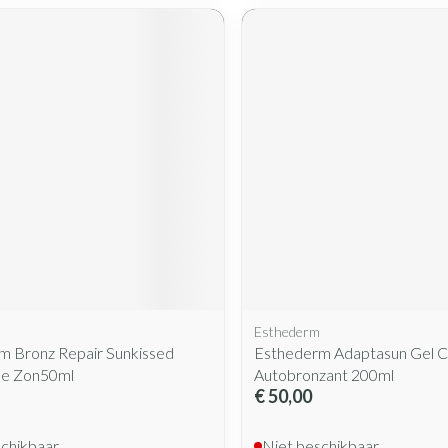
Esthederm
m Bronz Repair Sunkissed
Esthederm Adaptasun Gel 
e Zon50ml
Autobronzant 200ml
€ 50,00
schikbaar
Niet beschikbaar