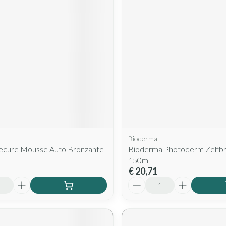
Mondmaskers
rging
Supplementen
Insectenwe
middelen
ssen
 geïrriteerde
Bioderma
Zelfbruiner
Scheren
Secure Mousse Auto Bronzante
Bioderma Photoderm Zelfbr
150ml
€ 20,71
Aantal