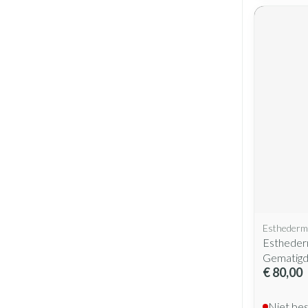
Esthederm
Estheder
Gematigd
€ 80,00
Niet be