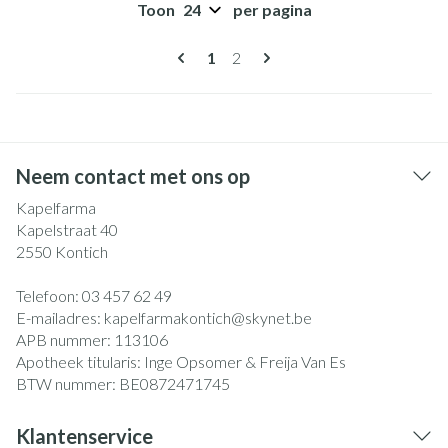
Toon
per pagina
Pagina's
U lees momenteel pagina
Pagina
1
2
Neem contact met ons op
Kapelfarma
Kapelstraat 40
2550
Kontich
Telefoon:
03 457 62 49
E-mailadres:
kapelfarmakontich@
skynet.be
APB nummer:
113106
Apotheek titularis:
Inge Opsomer & Freija Van Es
BTW nummer:
BE0872471745
Klantenservice