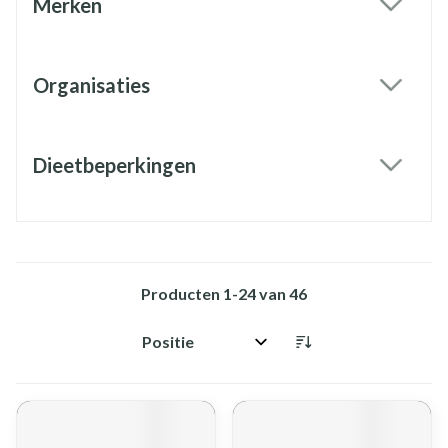
Merken
filter
Organisaties
filter
Dieetbeperkingen
filter
Producten
1
-
24
van
46
Sorteer op: