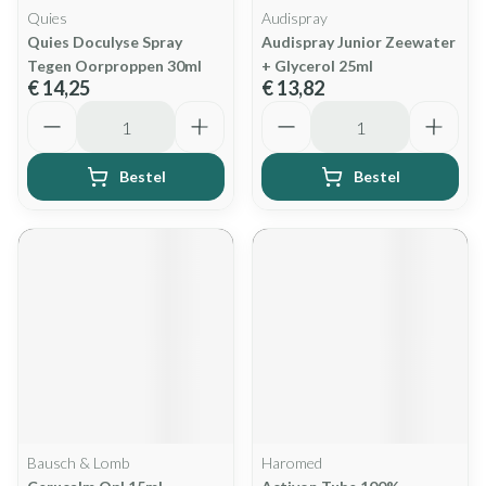
Quies
Audispray
Quies Doculyse Spray
Audispray Junior Zeewater
Tegen Oorproppen 30ml
+ Glycerol 25ml
€ 14,25
€ 13,82
Aantal
Aantal
Bestel
Bestel
Bausch & Lomb
Haromed