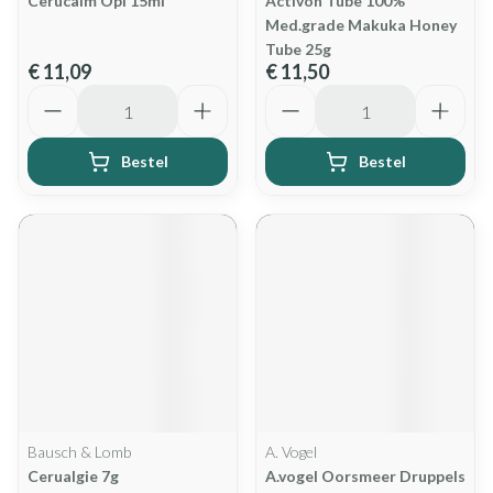
Cerucalm Opl 15ml
Activon Tube 100%
Med.grade Makuka Honey
Tube 25g
€ 11,09
€ 11,50
Aantal
Aantal
Bestel
Bestel
Bausch & Lomb
A. Vogel
Cerualgie 7g
A.vogel Oorsmeer Druppels