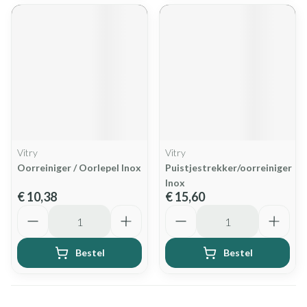
Vitry
Vitry
Oorreiniger / Oorlepel Inox
Puistjestrekker/oorreiniger
Inox
€ 10,38
€ 15,60
Aantal
Aantal
Bestel
Bestel