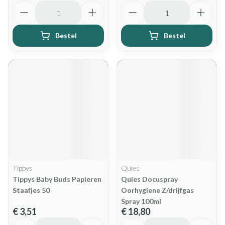
Aantal
Aantal
Bestel
Bestel
Tippys
Quies
Tippys Baby Buds Papieren
Quies Docuspray
Staafjes 50
Oorhygiene Z/drijfgas
Spray 100ml
€ 3,51
€ 18,80
Aantal
Aantal