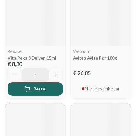
Belgavet
Wepharm
Vita Peka 3 Duiven 15ml
Avipro Avian Pdr 100g
€ 8,30
Aantal
€ 26,85
Niet beschikbaar
Bestel