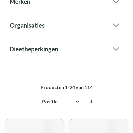
Merken
filter
Organisaties
filter
Dieetbeperkingen
filter
Producten
1
-
24
van
114
Sorteer op: