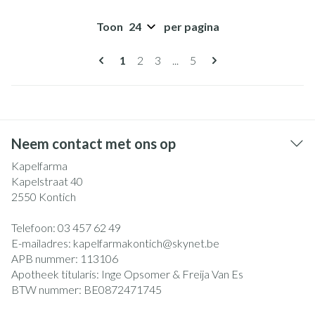
Toon
per pagina
Pagina's
U lees momenteel pagina
Pagina
Pagina
Pagina
1
2
3
...
5
Neem contact met ons op
Kapelfarma
Kapelstraat 40
2550
Kontich
Telefoon:
03 457 62 49
E-mailadres:
kapelfarmakontich@
skynet.be
APB nummer:
113106
Apotheek titularis:
Inge Opsomer & Freija Van Es
BTW nummer:
BE0872471745