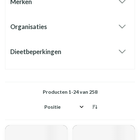
Merken
filter
Organisaties
filter
Dieetbeperkingen
filter
Producten
1
-
24
van
258
Sorteer op: