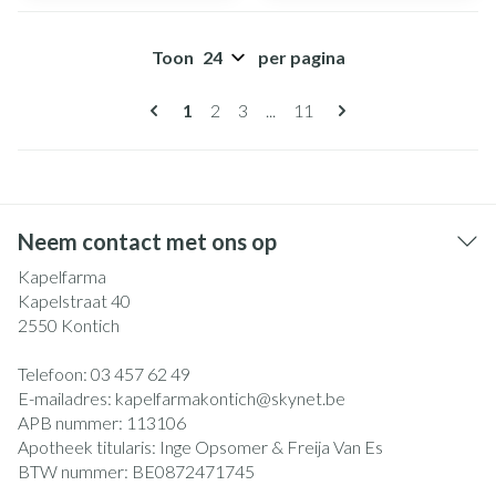
Toon
per pagina
Pagina's
U lees momenteel pagina
Pagina
Pagina
Pagina
1
2
3
...
11
Neem contact met ons op
Kapelfarma
Kapelstraat 40
2550
Kontich
Telefoon:
03 457 62 49
E-mailadres:
kapelfarmakontich@
skynet.be
APB nummer:
113106
Apotheek titularis:
Inge Opsomer & Freija Van Es
BTW nummer:
BE0872471745