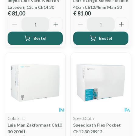
Infyna Chic Kath. Nelaton
Lofric Origo Sleeve Flexible
Latexvrij 13cm Ch14 30
40cm Ch12/4mm Man 30
€ 81,00
€ 81,00
Aantal
Aantal
Bestel
Bestel
Coloplast
SpeediCath
Luja Man Zakformaat Ch10
Speedicath Flex Pocket
30 20061
Ch12 30 28912