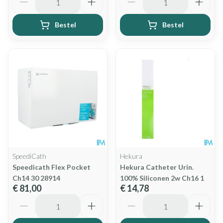
Bestel
Bestel
SpeediCath
Hekura
Speedicath Flex Pocket
Hekura Catheter Urin.
Ch14 30 28914
100% Siliconen 2w Ch16 1
€ 81,00
€ 14,78
Aantal
Aantal