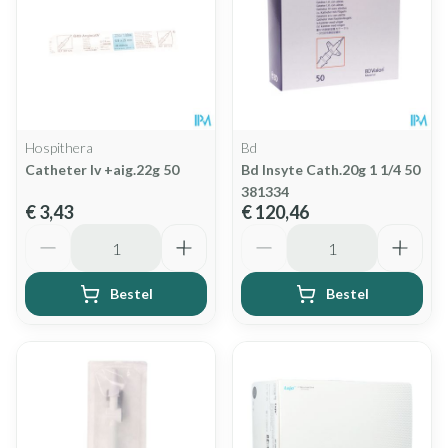
Hospithera
Bd
Catheter Iv +aig.22g 50
Bd Insyte Cath.20g 1 1/4 50
381334
€ 3,43
€ 120,46
Aantal
Aantal
Bestel
Bestel