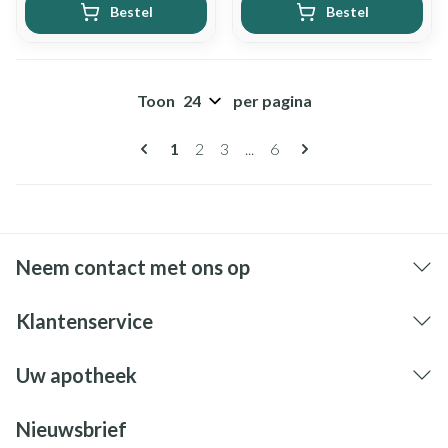
Bestel
Bestel
Toon
per pagina
Pagina's
U lees momenteel pagina
Pagina
Pagina
Pagina
1
2
3
...
6
Neem contact met ons op
Klantenservice
Uw apotheek
Nieuwsbrief