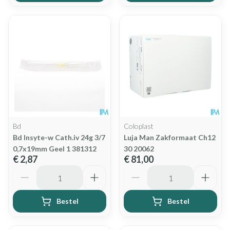
Bd
Coloplast
Bd Insyte-w Cath.iv 24g 3/7
Luja Man Zakformaat Ch12
0,7x19mm Geel 1 381312
30 20062
€ 2,87
€ 81,00
Aantal
Aantal
Bestel
Bestel