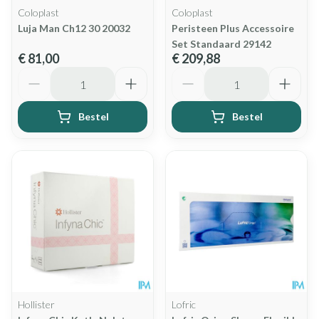
Coloplast
Coloplast
Luja Man Ch12 30 20032
Peristeen Plus Accessoire
Set Standaard 29142
€ 81,00
€ 209,88
Aantal
Aantal
Bestel
Bestel
Hollister
Lofric