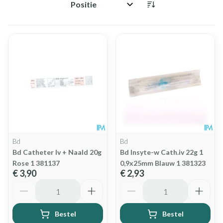
Sorteer op:
Bd
Bd
Bd Catheter Iv + Naald 20g
Bd Insyte-w Cath.iv 22g 1
Rose 1 381137
0,9x25mm Blauw 1 381323
€ 3,90
€ 2,93
Aantal
Aantal
Bestel
Bestel