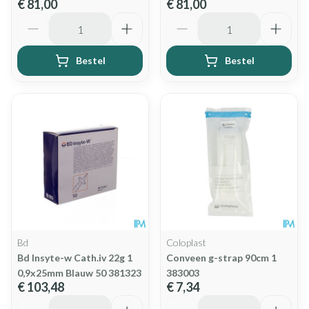
€ 81,00
€ 81,00
Aantal
Aantal
Bestel
Bestel
Bd
Coloplast
Bd Insyte-w Cath.iv 22g 1
Conveen g-strap 90cm 1
0,9x25mm Blauw 50 381323
383003
€ 103,48
€ 7,34
Aantal
Aantal