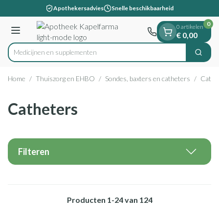
Dia 1 van 1
Ga naar de inhoud
Apothekersadvies
Snelle beschikbaarheid
0
0 artikelen
Menu
€ 0,00
Medicijn
Zoek
Product, merk, categorie...
Home
/
Thuiszorg en EHBO
/
Sondes, baxters en catheters
/
Cathe
Catheters
Filteren
Producten
1
-
24
van
124