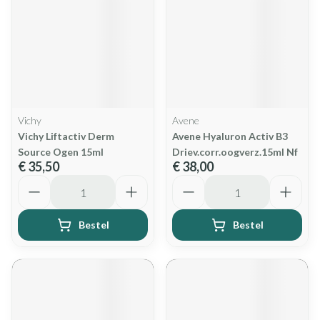
Vichy
Avene
Vichy Liftactiv Derm
Avene Hyaluron Activ B3
Source Ogen 15ml
Driev.corr.oogverz.15ml Nf
€ 35,50
€ 38,00
Aantal
Aantal
Bestel
Bestel