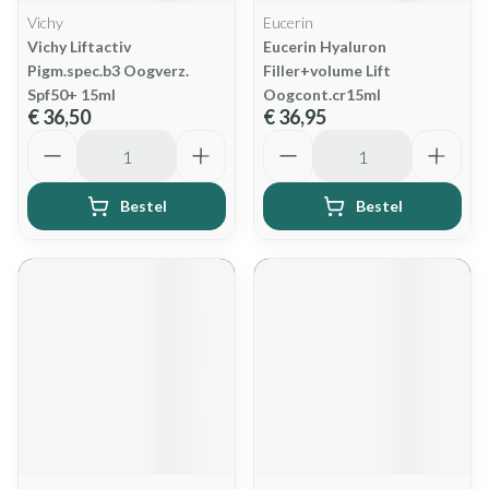
Vichy
Eucerin
Vichy Liftactiv
Eucerin Hyaluron
Pigm.spec.b3 Oogverz.
Filler+volume Lift
Spf50+ 15ml
Oogcont.cr15ml
€ 36,50
€ 36,95
Aantal
Aantal
Bestel
Bestel