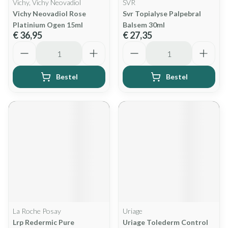
Vichy, Vichy Neovadiol
SVR
Vichy Neovadiol Rose
Svr Topialyse Palpebral
Platinium Ogen 15ml
Balsem 30ml
€ 36,95
€ 27,35
Aantal
Aantal
Bestel
Bestel
La Roche Posay
Uriage
Lrp Redermic Pure
Uriage Tolederm Control