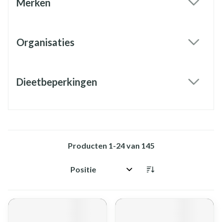
Merken
filter
Organisaties
filter
Dieetbeperkingen
filter
Producten
1
-
24
van
145
Sorteer op: