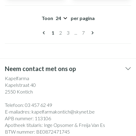
Toon
per pagina
Pagina's
U lees momenteel pagina
Pagina
Pagina
Pagina
1
2
3
...
7
Neem contact met ons op
Kapelfarma
Kapelstraat 40
2550
Kontich
Telefoon:
03 457 62 49
E-mailadres:
kapelfarmakontich@
skynet.be
APB nummer:
113106
Apotheek titularis:
Inge Opsomer & Freija Van Es
BTW nummer:
BE0872471745