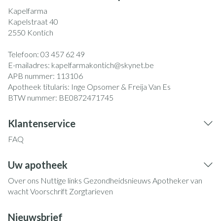
Kapelfarma
Kapelstraat 40
2550
Kontich
Telefoon:
03 457 62 49
E-mailadres:
kapelfarmakontich@
skynet.be
APB nummer:
113106
Apotheek titularis:
Inge Opsomer & Freija Van Es
BTW nummer:
BE0872471745
Klantenservice
FAQ
Uw apotheek
Over ons
Nuttige links
Gezondheidsnieuws
Apotheker van
wacht
Voorschrift
Zorgtarieven
Nieuwsbrief