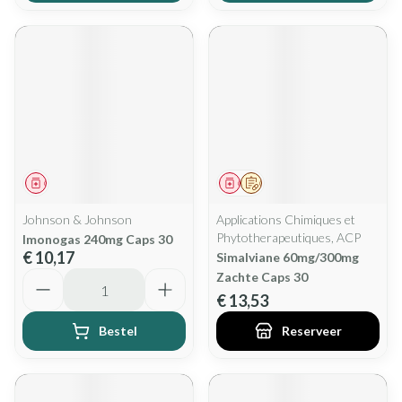
Geneesmiddel
Geneesmiddel
Op voorschrift
Johnson & Johnson
Applications Chimiques et
Phytotherapeutiques, ACP
Imonogas 240mg Caps 30
€ 10,17
Simalviane 60mg/300mg
Aantal
Zachte Caps 30
€ 13,53
Bestel
Reserveer