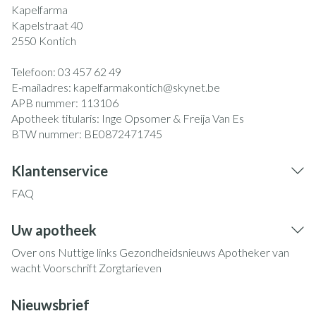
Kapelfarma
Kapelstraat 40
2550
Kontich
Telefoon:
03 457 62 49
E-mailadres:
kapelfarmakontich@
skynet.be
APB nummer:
113106
Apotheek titularis:
Inge Opsomer & Freija Van Es
BTW nummer:
BE0872471745
Klantenservice
FAQ
Uw apotheek
Over ons
Nuttige links
Gezondheidsnieuws
Apotheker van
wacht
Voorschrift
Zorgtarieven
Nieuwsbrief