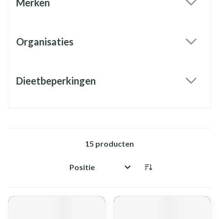
Merken
filter
Organisaties
filter
Dieetbeperkingen
filter
15
producten
Sorteer op: