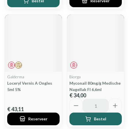
Bestel
Reserveer
Geneesmiddel
Op voorschrift
Geneesmiddel
Galderma
Biorga
Loceryl Vernis A Ongles
Myconail 80mg/g Medische
5ml 5%
Nagellak Fl 6,6ml
€ 34,00
Aantal
€ 43,11
Reserveer
Bestel