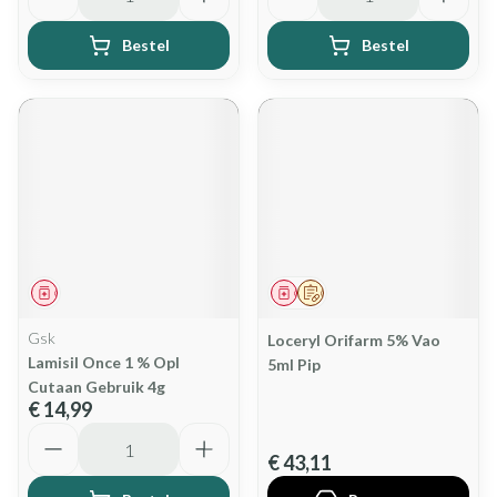
Bestel
Bestel
Geneesmiddel
Geneesmiddel
Op voorschrift
Gsk
Loceryl Orifarm 5% Vao
Lamisil Once 1 % Opl
5ml Pip
Cutaan Gebruik 4g
€ 14,99
Aantal
€ 43,11