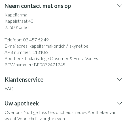
Neem contact met ons op
Kapelfarma
Kapelstraat 40
2550
Kontich
Telefoon:
03 457 62 49
E-mailadres:
kapelfarmakontich@
skynet.be
APB nummer:
113106
Apotheek titularis:
Inge Opsomer & Freija Van Es
BTW nummer:
BE0872471745
Klantenservice
FAQ
Uw apotheek
Over ons
Nuttige links
Gezondheidsnieuws
Apotheker van
wacht
Voorschrift
Zorgtarieven