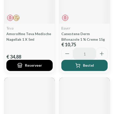
Geneesmiddel
Op voorschrift
Geneesmiddel
Teva
Bayer
Amorolfine Teva Medische
Canestene Derm
Nagellak 1 X 5ml
Bifonazole 1 % Creme 15g
€ 10,75
Aantal
€ 34,88
Reserveer
Bestel