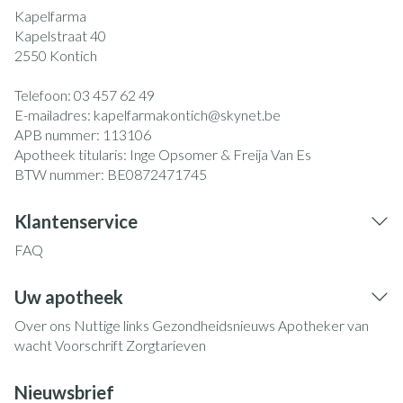
Kapelfarma
Kapelstraat 40
2550
Kontich
Telefoon:
03 457 62 49
E-mailadres:
kapelfarmakontich@
skynet.be
APB nummer:
113106
Apotheek titularis:
Inge Opsomer & Freija Van Es
BTW nummer:
BE0872471745
Klantenservice
FAQ
Uw apotheek
Over ons
Nuttige links
Gezondheidsnieuws
Apotheker van
wacht
Voorschrift
Zorgtarieven
Nieuwsbrief