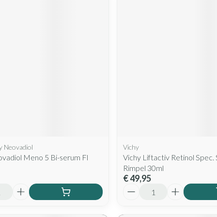
hy Neovadiol
Vichy
vadiol Meno 5 Bi-serum Fl
Vichy Liftactiv Retinol Spec
Rimpel 30ml
€ 49,95
Aantal