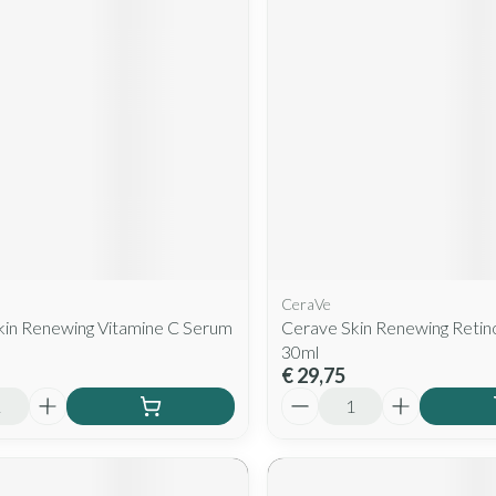
Mondmaskers
rging
Supplementen
Insectenwe
middelen
ssen
 geïrriteerde
CeraVe
Zelfbruiner
Scheren
kin Renewing Vitamine C Serum
Cerave Skin Renewing Retin
30ml
€ 29,75
Aantal