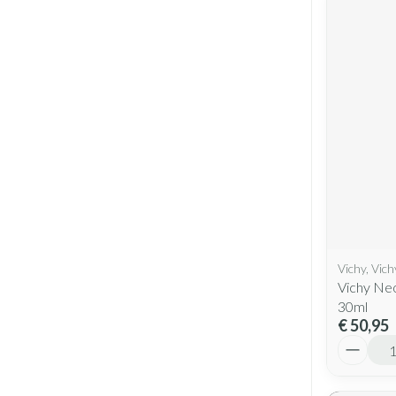
Vichy, Vic
Vichy Neo
30ml
€ 50,95
Aantal