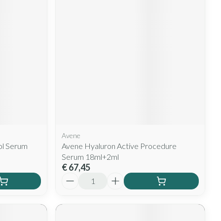
rende
Parfums en
geurproducten
Avene
CBD
ol Serum
Avene Hyaluron Active Procedure
Serum 18ml+2ml
€ 67,45
Aantal