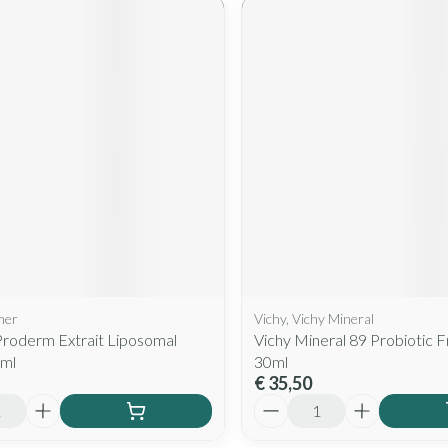
mer
Vichy, Vichy Mineral
roderm Extrait Liposomal
Vichy Mineral 89 Probiotic F
ml
30ml
€ 35,50
Aantal