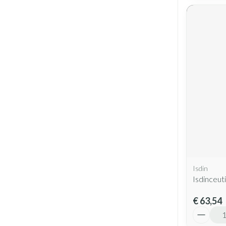
Isdin
Isdinceut
€ 63,54
Aantal