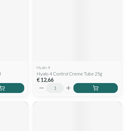
rende
Parfums en
geurproducten
Hyalo 4
l
Hyalo 4 Control Creme Tube 25g
€ 12,66
Aantal
CBD