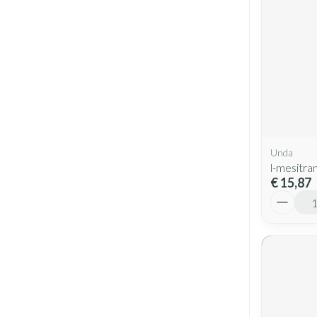
Unda
l-mesitra
€ 15,87
Aantal