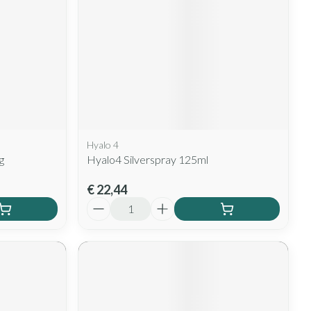
Hyalo 4
g
Hyalo4 Silverspray 125ml
€ 22,44
Aantal