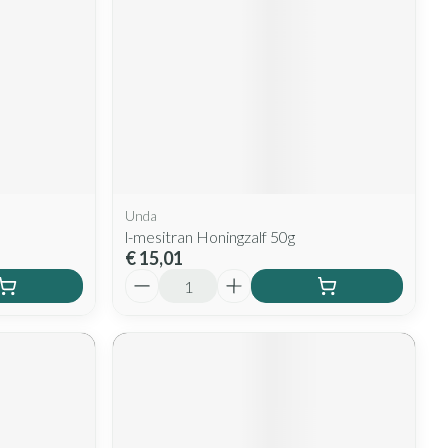
Unda
l-mesitran Honingzalf 50g
€ 15,01
Aantal