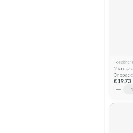
Hospither
Microdac
Onepack
€ 19,73
Aantal