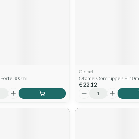
Mondmaskers
rging
Supplementen
Insectenwe
middelen
ssen
 geïrriteerde
Otomel
 Forte 300ml
Otomel Oordruppels Fl 10m
€ 22,12
Aantal
Zelfbruiner
Scheren