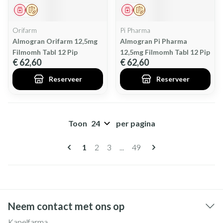
Geneesmiddel
Op voorschrift
Geneesmiddel
Op voorschrift
Orifarm
Pi Pharma
Almogran Orifarm 12,5mg
Almogran Pi Pharma
Filmomh Tabl 12 Pip
12,5mg Filmomh Tabl 12 Pip
€ 62,60
€ 62,60
Reserveer
Reserveer
Toon
per pagina
Pagina's
U lees momenteel pagina
Pagina
Pagina
Pagina
1
2
3
...
49
Neem contact met ons op
Kapelfarma