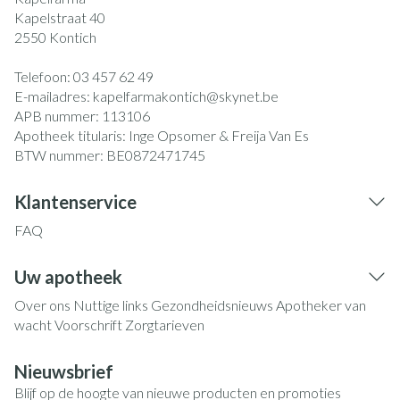
Kapelstraat 40
2550
Kontich
Telefoon:
03 457 62 49
E-mailadres:
kapelfarmakontich@
skynet.be
APB nummer:
113106
Apotheek titularis:
Inge Opsomer & Freija Van Es
BTW nummer:
BE0872471745
Klantenservice
FAQ
Uw apotheek
Over ons
Nuttige links
Gezondheidsnieuws
Apotheker van
wacht
Voorschrift
Zorgtarieven
Nieuwsbrief
Blijf op de hoogte van nieuwe producten en promoties