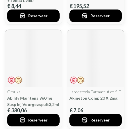
9,75mg(1,3ml)
€ 8,44
€ 195,52
Reserveer
Reserveer
Geneesmiddel
Op voorschrift
Geneesmiddel
Op voorschrift
Otsuka
Laboratoria Farmaceutico SIT
Abilify Maintena 960mg
Akineton Comp 20 X 2mg
Susp Inj Voorgev.spuit3,2ml
€ 380,06
€ 7,06
Reserveer
Reserveer