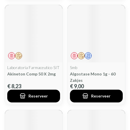
Geneesmiddel
Op voorschrift
Geneesmiddel
Op voorschrift
Schriftelijke aanvraag
Laboratoria Farmaceutico SIT
Smb
Akineton Comp 50 X 2mg
Algostase Mono 1g - 60
Zakjes
€ 8,23
€ 9,00
Reserveer
Reserveer