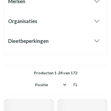
Merken
filter
Organisaties
filter
Dieetbeperkingen
filter
Producten
1
-
24
van
172
Sorteer op: