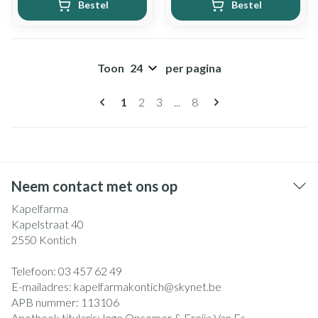
Bestel
Bestel
Toon
per pagina
Pagina's
U lees momenteel pagina
Pagina
Pagina
Pagina
1
2
3
...
8
Neem contact met ons op
Kapelfarma
Kapelstraat 40
2550
Kontich
Telefoon:
03 457 62 49
E-mailadres:
kapelfarmakontich@
skynet.be
APB nummer:
113106
Apotheek titularis:
Inge Opsomer & Freija Van Es