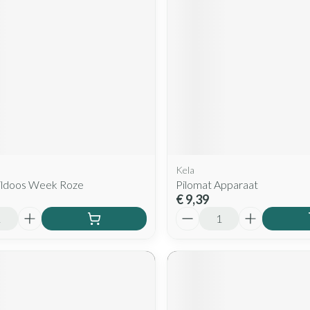
Kela
ildoos Week Roze
Pilomat Apparaat
€ 9,39
Aantal