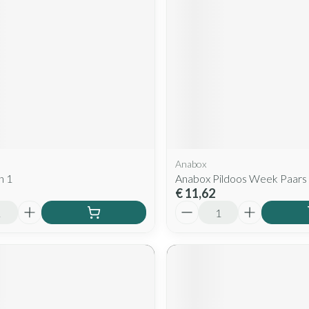
Anabox
In 1
Anabox Pildoos Week Paars
€ 11,62
Aantal