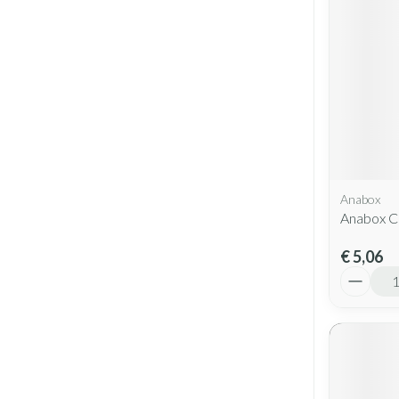
Anabox
Anabox C
€ 5,06
Aantal