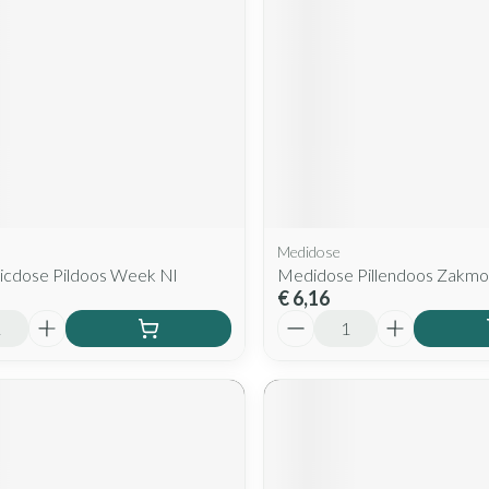
Medidose
ticdose Pildoos Week Nl
Medidose Pillendoos Zakmo
€ 6,16
Aantal