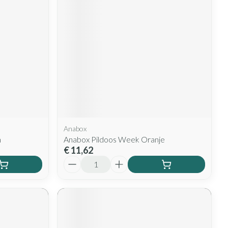
rende
Parfums en
geurproducten
Anabox
n
Anabox Pildoos Week Oranje
€ 11,62
CBD
Aantal