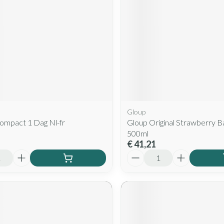
Gloup
ompact 1 Dag Nl-fr
Gloup Original Strawberry B
500ml
€ 41,21
Aantal