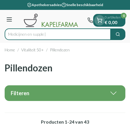
Dia 1 van 1
Ga naar de inhoud
Apothekersadvies
Snelle beschikbaarheid
0
0 artikelen
Menu
€ 0,00
Zoek
Product, merk, categorie...
Home
/
Vitaliteit 50+
/
Pillendozen
Pillendozen
Filteren
Producten
1
-
24
van
43