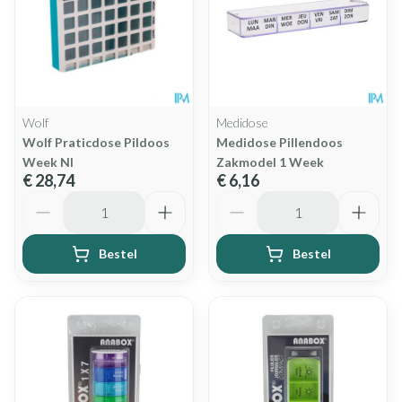
Wolf
Medidose
Wolf Praticdose Pildoos
Medidose Pillendoos
Week Nl
Zakmodel 1 Week
€ 28,74
€ 6,16
Aantal
Aantal
Bestel
Bestel