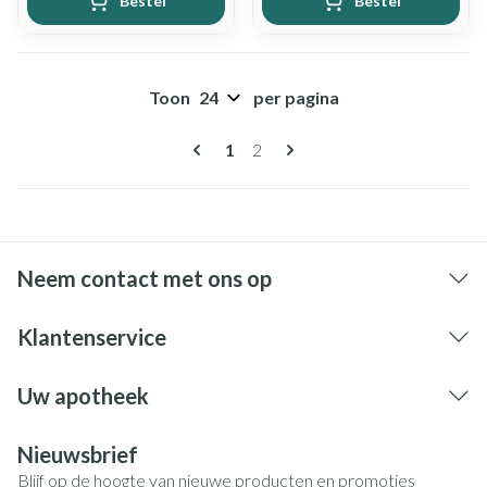
Bestel
Bestel
Toon
per pagina
Pagina's
U lees momenteel pagina
Pagina
1
2
Neem contact met ons op
Klantenservice
Uw apotheek
Nieuwsbrief
Blijf op de hoogte van nieuwe producten en promoties