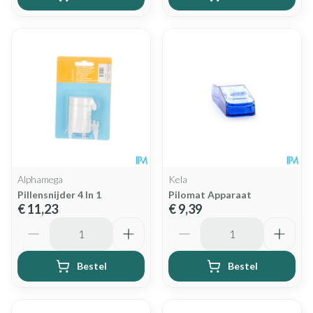
Alphamega
Kela
Pillensnijder 4 In 1
Pilomat Apparaat
€ 11,23
€ 9,39
Aantal
Aantal
Bestel
Bestel