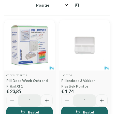
Sorteer op:
ceres pharma
Pontos
Pill Dose Week Ochtend
Pillendoos 3 Vakken
Fr&nl Xl 1
Plastiek Pontos
€ 23,85
€ 1,74
Aantal
Aantal
Bestel
Bestel