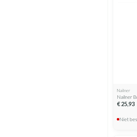
Nailner
Nailner B
€ 25,93
Niet be