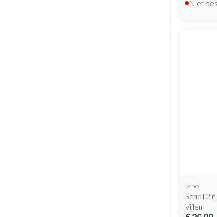
Niet be
Scholl
Scholl 2i
Vijlen
€ 20,99