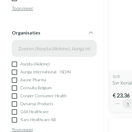
Blaren
Creme, gel en s
Aerosol accesso
Toon meer
Eelt
Zuurstof
Eksteroog - likd
Ademhalingsst
Toon meer
Organisaties
filter
Spieren en gew
Specifiek voor
Naalden en spu
Asepta (Akileine)
Lichaamsverzorg
Spuiten
Auriga International - ISDIN
Infecties
SVR
Deodorant
Oplossing voor i
Axone Pharma
Svr Xeria
Gezichtsverzorg
Naalden
Consulta Belgium
Luizen
€ 23,36
Cooper Consumer Health
Naalden voor ins
Aantal
Dynarop Products
pennaalden
GSA Healthcare
Toon meer
Diagnostica
Karo Healthcare AB
Toon meer