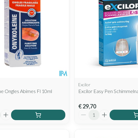
Mondmaskers
rging
Supplementen
Insectenwe
middelen
ssen
 geïrriteerde
Excilor
ne Ongles Abimes Fl 10ml
Excilor Easy Pen Schimmelna
Zelfbruiner
Scheren
€ 29,70
Aantal