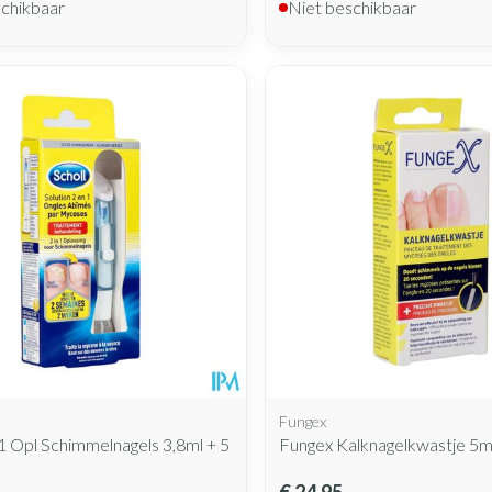
schikbaar
Niet beschikbaar
Fungex
n1 Opl Schimmelnagels 3,8ml + 5
Fungex Kalknagelkwastje 5m
€ 24,95