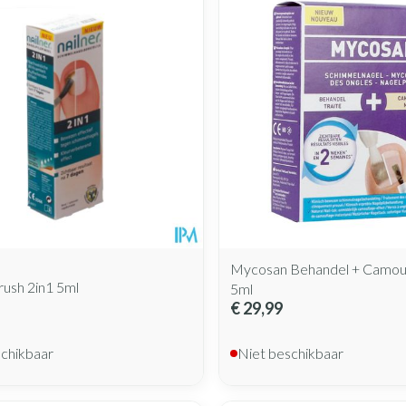
Mycosan Behandel + Camouf
rush 2in1 5ml
5ml
€ 29,99
schikbaar
Niet beschikbaar