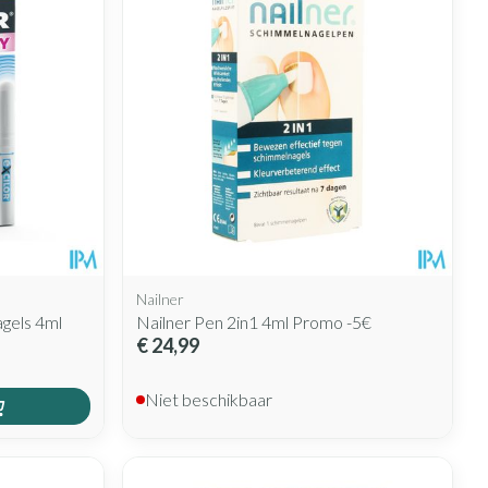
rende
Parfums en
geurproducten
Nailner
gels 4ml
Nailner Pen 2in1 4ml Promo -5€
€ 24,99
CBD
Niet beschikbaar