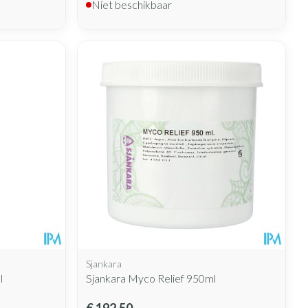
Niet beschikbaar
Sjankara
l
Sjankara Myco Relief 950ml
€ 192,50