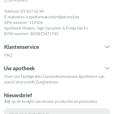
Telefoon:
03 457 62 49
E-mailadres:
kapelfarmakontich@
skynet.be
APB nummer:
113106
Apotheek titularis:
Inge Opsomer & Freija Van Es
BTW nummer:
BE0872471745
Klantenservice
FAQ
Uw apotheek
Over ons
Nuttige links
Gezondheidsnieuws
Apotheker van
wacht
Voorschrift
Zorgtarieven
Nieuwsbrief
Blijf op de hoogte van nieuwe producten en promoties
E-mail adres