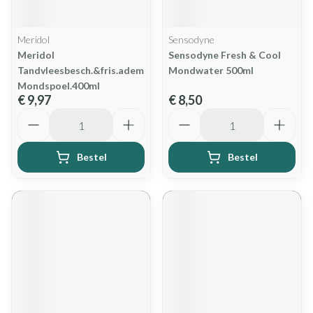
Meridol
Sensodyne
Meridol
Sensodyne Fresh & Cool
Tandvleesbesch.&fris.adem
Mondwater 500ml
Mondspoel.400ml
€ 9,97
€ 8,50
Aantal
Aantal
Bestel
Bestel