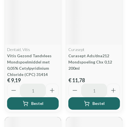
Dentaid, Vitis
Curasept
Vitis Gezond Tandvlees
Curasept Ads/dna212
Mondspoelmiddel met
Mondspoeling Chx 0,12
0,05% Cetylpyridinium
200ml
Chloride (CPC) 31414
€ 9,19
€ 11,78
Aantal
Aantal
Bestel
Bestel