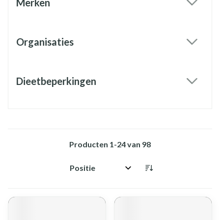
Merken
filter
Organisaties
filter
Dieetbeperkingen
filter
Producten
1
-
24
van
98
Sorteer op: