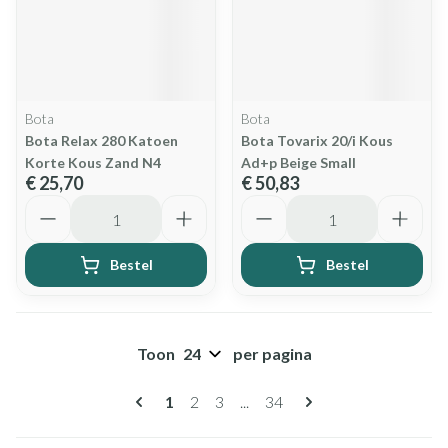
Bota
Bota
Bota Relax 280 Katoen
Bota Tovarix 20/i Kous
Korte Kous Zand N4
Ad+p Beige Small
€ 25,70
€ 50,83
Aantal
Aantal
Bestel
Bestel
Toon
per pagina
Pagina's
U lees momenteel pagina
Pagina
Pagina
Pagina
1
2
3
...
34