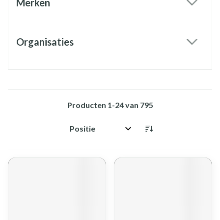
Merken
filter
Organisaties
filter
Producten
1
-
24
van
795
Sorteer op: