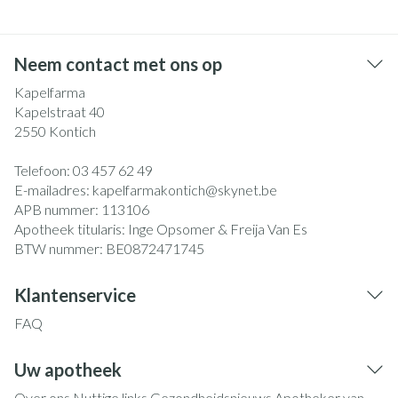
Neem contact met ons op
Kapelfarma
Kapelstraat 40
2550
Kontich
Telefoon:
03 457 62 49
E-mailadres:
kapelfarmakontich@
skynet.be
APB nummer:
113106
Apotheek titularis:
Inge Opsomer & Freija Van Es
BTW nummer:
BE0872471745
Klantenservice
FAQ
Uw apotheek
Over ons
Nuttige links
Gezondheidsnieuws
Apotheker van