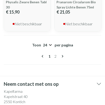
Physalis Zware Benen Tabl
Pranarom Circularom Bio
30
Spray Lichte Benen 75ml
€ 15,90
€ 21,05
Niet beschikbaar
Niet beschikbaar
Toon
per pagina
Pagina's
U lees momenteel pagina
Pagina
1
2
Neem contact met ons op
Kapelfarma
Kapelstraat 40
2550
Kontich