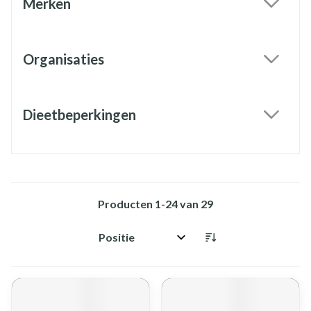
Merken
filter
Organisaties
filter
Dieetbeperkingen
filter
Producten
1
-
24
van
29
Sorteer op: