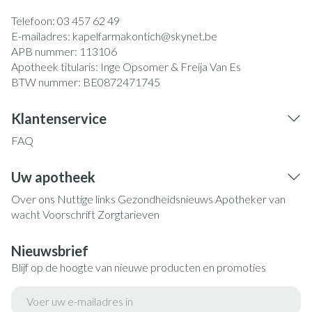
Telefoon:
03 457 62 49
E-mailadres:
kapelfarmakontich@
skynet.be
APB nummer:
113106
Apotheek titularis:
Inge Opsomer & Freija Van Es
BTW nummer:
BE0872471745
Klantenservice
FAQ
Uw apotheek
Over ons
Nuttige links
Gezondheidsnieuws
Apotheker van
wacht
Voorschrift
Zorgtarieven
Nieuwsbrief
Blijf op de hoogte van nieuwe producten en promoties
E-mail adres