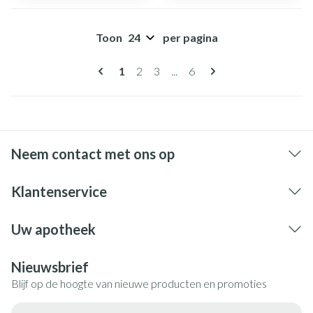
Toon
per pagina
Pagina's
U lees momenteel pagina
Pagina
Pagina
Pagina
1
2
3
...
6
Neem contact met ons op
Klantenservice
Uw apotheek
Nieuwsbrief
Blijf op de hoogte van nieuwe producten en promoties
E-mail adres