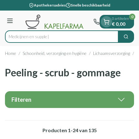
Dia 1 van 1
Ga naar de inhoud
Apothekersadvies
Snelle beschikbaarheid
0
0 artikelen
Menu
€ 0,00
M
Zoek
Product, merk, categorie...
Home
/
Schoonheid, verzorging en hygiëne
/
Lichaamsverzorging
/
P
Peeling - scrub - gommage
Filteren
Producten
1
-
24
van
135