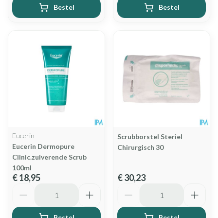
Bestel
Bestel
Eucerin
Scrubborstel Steriel
Eucerin Dermopure
Chirurgisch 30
Clinic.zuiverende Scrub
100ml
€ 18,95
€ 30,23
Aantal
Aantal
Bestel
Bestel