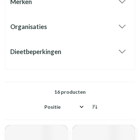
Merken
filter
Organisaties
filter
Dieetbeperkingen
filter
16
producten
Sorteer op: