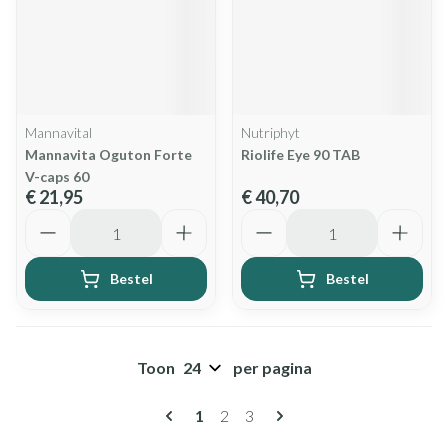
Mannavital
Nutriphyt
Mannavita Oguton Forte
Riolife Eye 90 TAB
V-caps 60
€ 21,95
€ 40,70
Aantal
Aantal
Bestel
Bestel
Toon
per pagina
Pagina's
U lees momenteel pagina
Pagina
Pagina
1
2
3