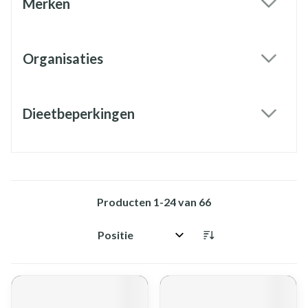
Merken
filter
Organisaties
filter
Dieetbeperkingen
filter
Producten
1
-
24
van
66
Sorteer op: