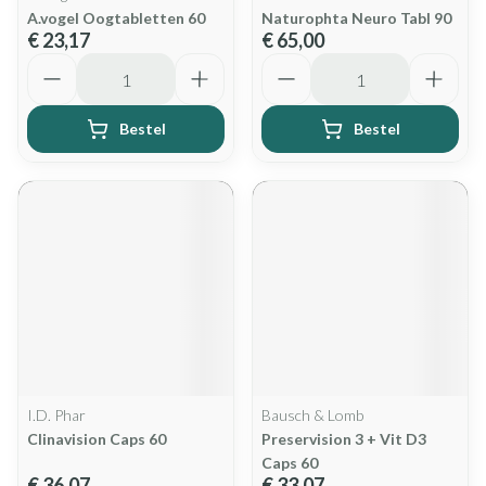
A.vogel Oogtabletten 60
Naturophta Neuro Tabl 90
€ 23,17
€ 65,00
Aantal
Aantal
Bestel
Bestel
I.D. Phar
Bausch & Lomb
Clinavision Caps 60
Preservision 3 + Vit D3
Caps 60
€ 36,07
€ 33,07