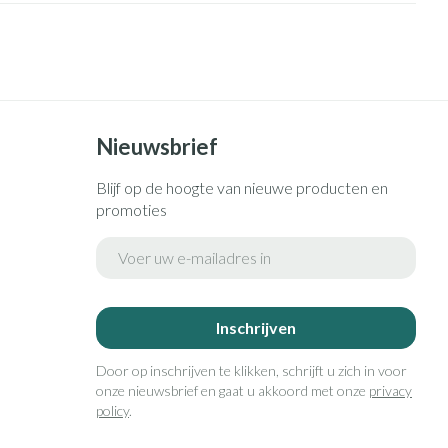
Zonnebank
Bed
Voorbereiding zon
Doorliggen - decubitis
ie
Urinewegen
Toon meer
Toon meer
id, spanning
Stoppen met roken
Nieuwsbrief
 en intieme
n Orthopedie
Gezichtsreiniging -
Instrumenten
sche
ontschminken
Blijf op de hoogte van nieuwe producten en
promoties
 anticonceptie
Reinigingsmelk, - crème, -olie
Anti tumor middelen
en gel
E-mail adres
n
Tonic - lotion
orging
Anesthesie
Micellair water
Inschrijven
t
Specifiek voor de ogen
ie
Diverse geneesmiddelen
Door op inschrijven te klikken, schrijft u zich in voor
Toon meer
onze nieuwsbrief en gaat u akkoord met onze
privacy
policy
.