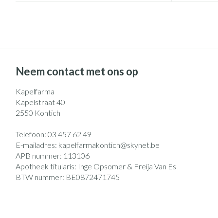
Eelt
Zuurstof
Eksteroog - likd
Ademhalingsst
Toon meer
Spieren en gew
Neem contact met ons op
Specifiek voor
Naalden en spu
Kapelfarma
Lichaamsverzorg
Spuiten
Kapelstraat 40
Infecties
Deodorant
Oplossing voor i
2550
Kontich
Gezichtsverzorg
Naalden
Telefoon:
03 457 62 49
Luizen
E-mailadres:
kapelfarmakontich@
skynet.be
Naalden voor ins
APB nummer:
113106
pennaalden
Apotheek titularis:
Inge Opsomer & Freija Van Es
Toon meer
Diagnostica
BTW nummer:
BE0872471745
Haar