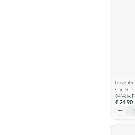
Pillendozen en
Gezichtsverzo
accessoires
Pigmentstoorni
Gevoelige huid -
huid
Gemengde huid
Doffe huid
Toon meer
Les couleu
Snurken
Couleurs 
04 Velv. 
€ 24,90
Aantal