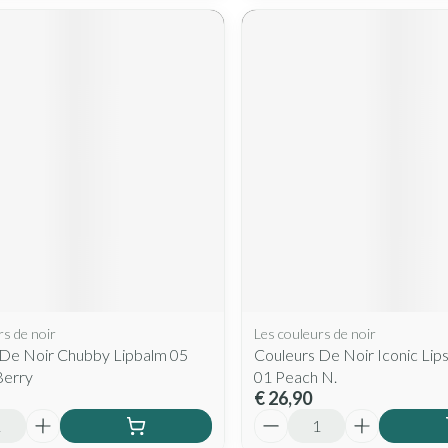
rs de noir
Les couleurs de noir
 De Noir Chubby Lipbalm 05
Couleurs De Noir Iconic Lip
Berry
01 Peach N.
€ 26,90
Aantal