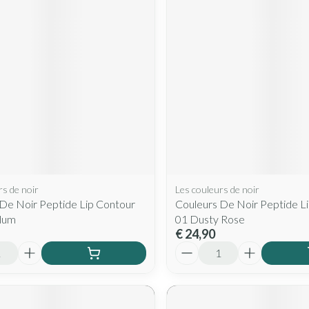
Mondmaskers
rging
Supplementen
Insectenwe
middelen
ssen
 geïrriteerde
rs de noir
Les couleurs de noir
Zelfbruiner
Scheren
De Noir Peptide Lip Contour
Couleurs De Noir Peptide L
Plum
01 Dusty Rose
€ 24,90
Aantal