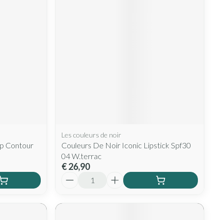
rende
Parfums en
geurproducten
Les couleurs de noir
CBD
ip Contour
Couleurs De Noir Iconic Lipstick Spf30
04 W.terrac
€ 26,90
Aantal