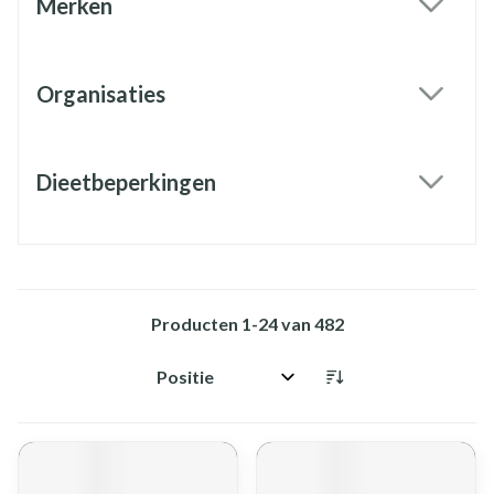
Merken
filter
Organisaties
filter
Dieetbeperkingen
filter
Producten
1
-
24
van
482
Sorteer op: