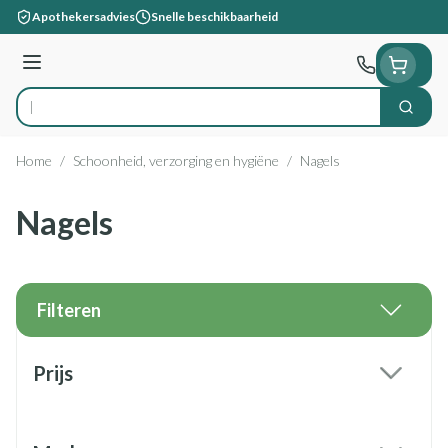
Ga naar de inhoud
Apothekersadvies
Snelle beschikbaarheid
Menu
Zoek
Product, merk, categorie...
Home
/
Schoonheid, verzorging en hygiëne
/
Nagels
Nagels
Filteren
Doorgaan naar productlijst
Prijs
filter