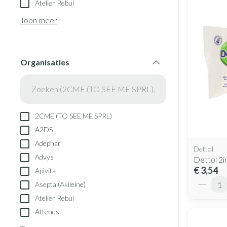
Atelier Rebul
Blaren
Creme, gel en s
Aerosol accesso
Toon meer
Eelt
Zuurstof
Eksteroog - likd
Ademhalingsst
Toon meer
Organisaties
filter
Spieren en gew
Specifiek voor
Naalden en spu
2CME (TO SEE ME SPRL)
Lichaamsverzorg
Spuiten
A2DS
Infecties
Deodorant
Oplossing voor i
Adephar
Dettol
Gezichtsverzorg
Naalden
Advys
Dettol 2i
Luizen
€ 3,54
Apivita
Naalden voor ins
Aantal
Asepta (Akileine)
pennaalden
Atelier Rebul
Toon meer
Diagnostica
Attends