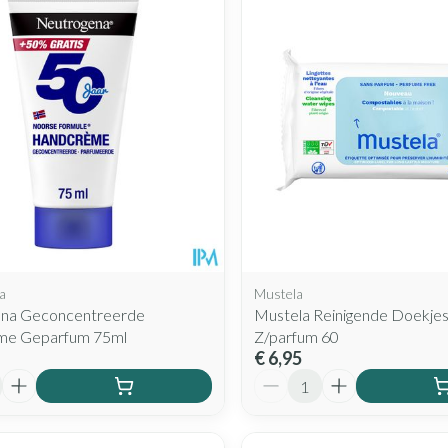
a
Mustela
na Geconcentreerde
Mustela Reinigende Doekje
me Geparfum 75ml
Z/parfum 60
€ 6,95
Aantal