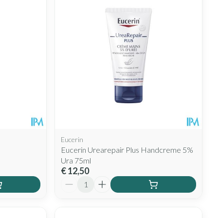
rende
Parfums en
geurproducten
Eucerin
Eucerin Urearepair Plus Handcreme 5%
Ura 75ml
CBD
€ 12,50
Aantal