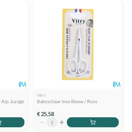
Vitry
 A/p. &a/age
Babyschaar Inox Blauw / Roos
€ 25,58
Aantal