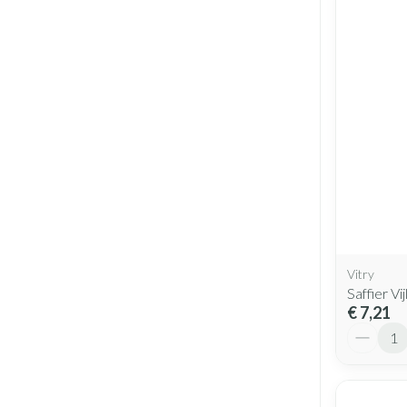
Vitry
Saffier V
€ 7,21
Aantal