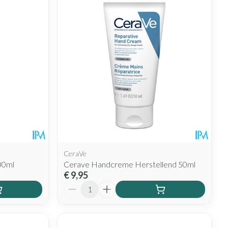
CeraVe
00ml
Cerave Handcreme Herstellend 50ml
€ 9,95
Aantal