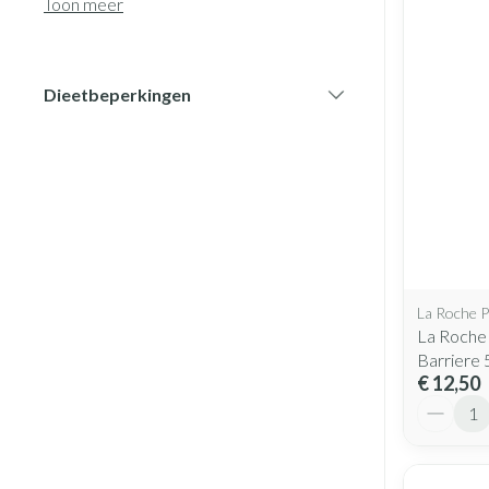
Toon meer
Haar
Pillendozen en
Gezichtsverzo
accessoires
Dieetbeperkingen
Pigmentstoorni
filter
Gevoelige huid -
huid
Gemengde huid
Doffe huid
Toon meer
La Roche 
La Roche
Barriere 
Snurken
€ 12,50
Aantal