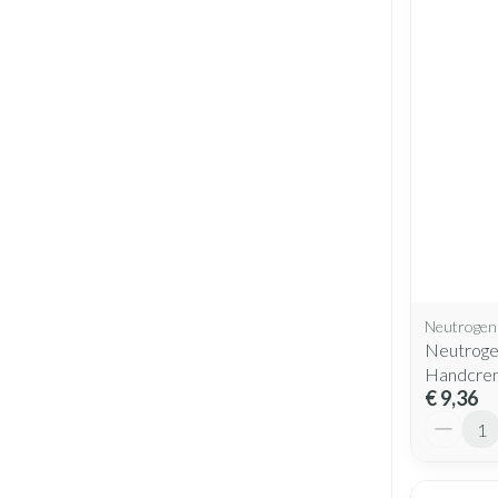
Neutrogen
Neutroge
Handcre
€ 9,36
Aantal