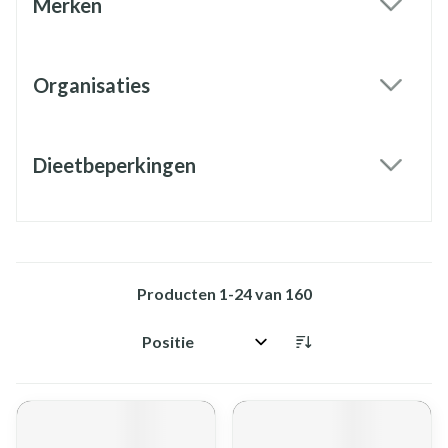
Merken
filter
Organisaties
filter
Dieetbeperkingen
filter
Producten
1
-
24
van
160
Sorteer op: