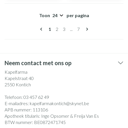
Toon
per pagina
Pagina's
U lees momenteel pagina
Pagina
Pagina
Pagina
1
2
3
...
7
Neem contact met ons op
Kapelfarma
Kapelstraat 40
2550
Kontich
Telefoon:
03 457 62 49
E-mailadres:
kapelfarmakontich@
skynet.be
APB nummer:
113106
Apotheek titularis:
Inge Opsomer & Freija Van Es
BTW nummer:
BE0872471745