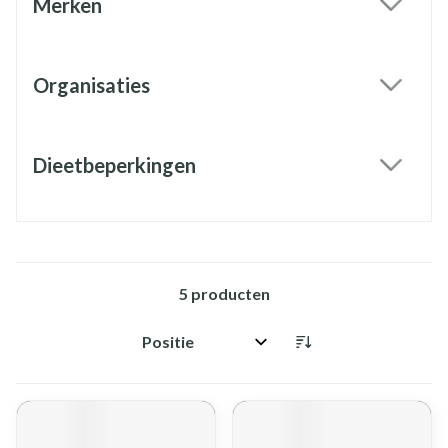
Merken
filter
Organisaties
filter
Dieetbeperkingen
filter
5
producten
Sorteer op: