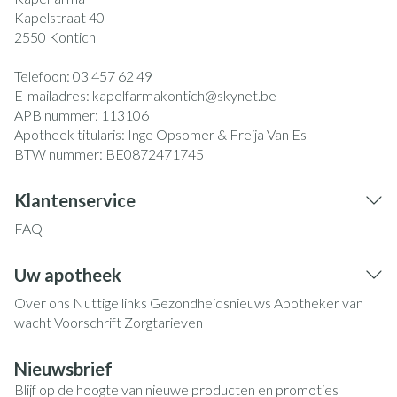
Kapelstraat 40
2550
Kontich
Telefoon:
03 457 62 49
E-mailadres:
kapelfarmakontich@
skynet.be
APB nummer:
113106
Apotheek titularis:
Inge Opsomer & Freija Van Es
BTW nummer:
BE0872471745
Klantenservice
FAQ
Uw apotheek
Over ons
Nuttige links
Gezondheidsnieuws
Apotheker van
wacht
Voorschrift
Zorgtarieven
Nieuwsbrief
Blijf op de hoogte van nieuwe producten en promoties