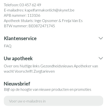
Telefoon:
03 457 62 49
E-mailadres:
kapelfarmakontich@
skynet.be
APB nummer:
113106
Apotheek titularis:
Inge Opsomer & Freija Van Es
BTW nummer:
BE0872471745
Klantenservice
FAQ
Uw apotheek
Over ons
Nuttige links
Gezondheidsnieuws
Apotheker van
wacht
Voorschrift
Zorgtarieven
Nieuwsbrief
Blijf op de hoogte van nieuwe producten en promoties
E-mail adres