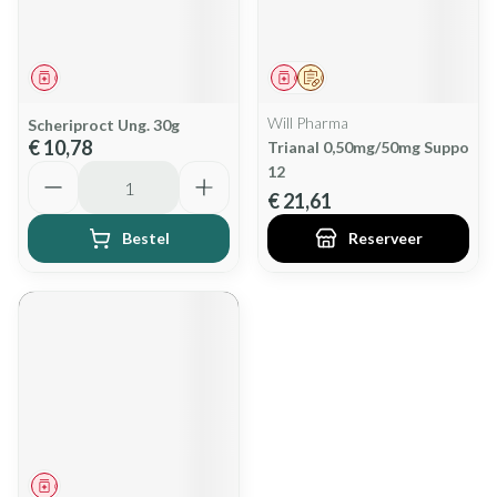
Geneesmiddel
Geneesmiddel
Op voorschrift
Will Pharma
Scheriproct Ung. 30g
€ 10,78
Trianal 0,50mg/50mg Suppo
Aantal
12
€ 21,61
Bestel
Reserveer
Geneesmiddel