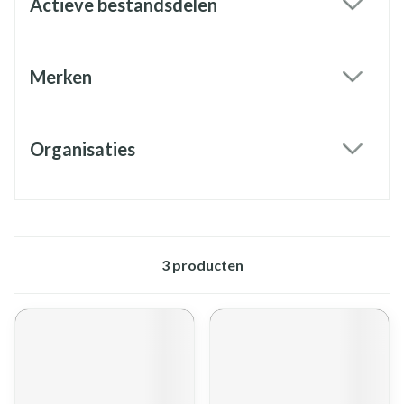
Actieve bestandsdelen
filter
Merken
filter
Organisaties
filter
3
producten