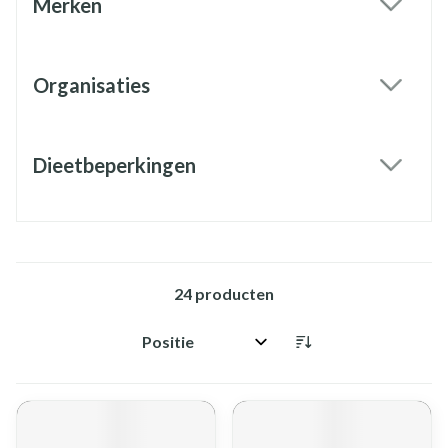
Merken
filter
Organisaties
filter
Dieetbeperkingen
filter
24
producten
Sorteer op: