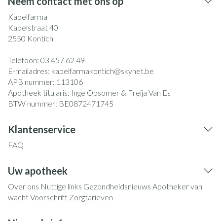
Neem contact met ons op
Kapelfarma
Kapelstraat 40
2550
Kontich
Telefoon:
03 457 62 49
E-mailadres:
kapelfarmakontich@
skynet.be
APB nummer:
113106
Apotheek titularis:
Inge Opsomer & Freija Van Es
BTW nummer:
BE0872471745
Klantenservice
FAQ
Uw apotheek
Over ons
Nuttige links
Gezondheidsnieuws
Apotheker van
wacht
Voorschrift
Zorgtarieven