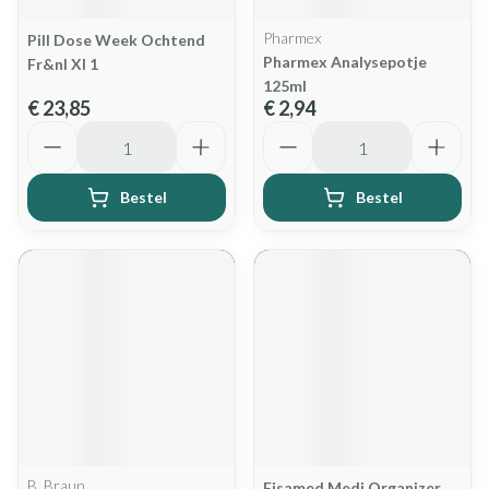
Pharmex
Pill Dose Week Ochtend
Pharmex Analysepotje
Fr&nl Xl 1
125ml
€ 23,85
€ 2,94
Aantal
Aantal
Bestel
Bestel
B. Braun
Fisamed Medi Organizer