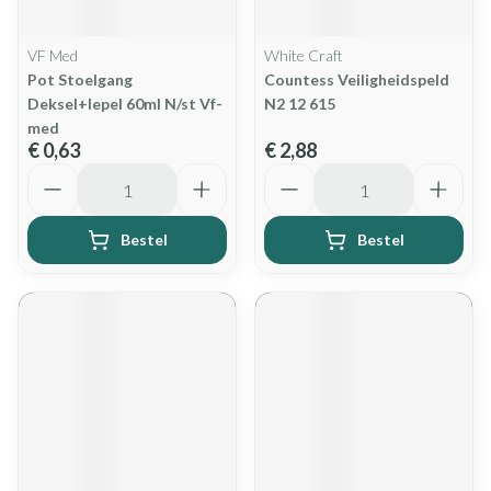
VF Med
White Craft
Pot Stoelgang
Countess Veiligheidspeld
Deksel+lepel 60ml N/st Vf-
N2 12 615
med
€ 0,63
€ 2,88
Aantal
Aantal
Bestel
Bestel