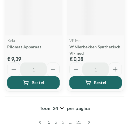
Kela
VF Med
Pilomat Apparaat
Vf Nierbekken Synthetisch
Vf-med
€ 9,39
€ 0,38
Aantal
Aantal
Bestel
Bestel
Toon
per pagina
Pagina's
U lees momenteel pagina
Pagina
Pagina
Pagina
1
2
3
...
20