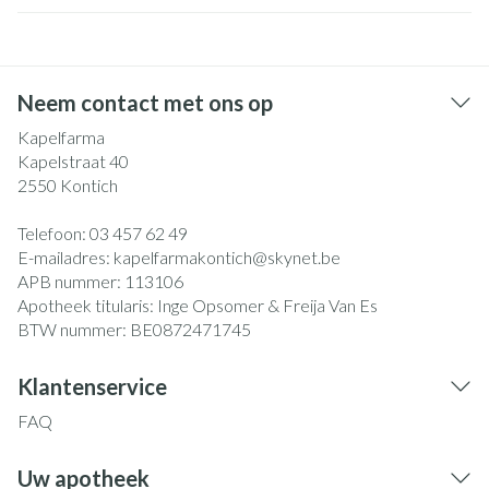
Neem contact met ons op
Kapelfarma
Kapelstraat 40
2550
Kontich
Telefoon:
03 457 62 49
E-mailadres:
kapelfarmakontich@
skynet.be
APB nummer:
113106
Apotheek titularis:
Inge Opsomer & Freija Van Es
BTW nummer:
BE0872471745
Klantenservice
FAQ
Uw apotheek