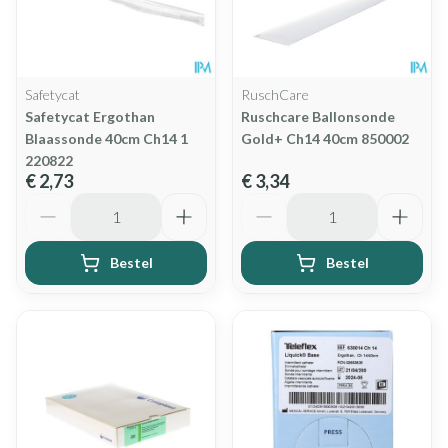
Safetycat
RuschCare
Safetycat Ergothan
Ruschcare Ballonsonde
Blaassonde 40cm Ch14 1
Gold+ Ch14 40cm 850002
220822
€ 2,73
€ 3,34
Aantal
Aantal
Bestel
Bestel