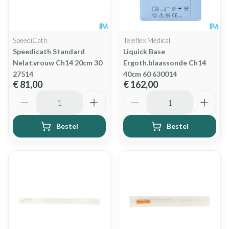
SpeediCath
Teleflex Medical
Speedicath Standard
Liquick Base
Nelat.vrouw Ch14 20cm 30
Ergoth.blaassonde Ch14
27514
40cm 60 630014
€ 81,00
€ 162,00
Aantal
Aantal
Bestel
Bestel