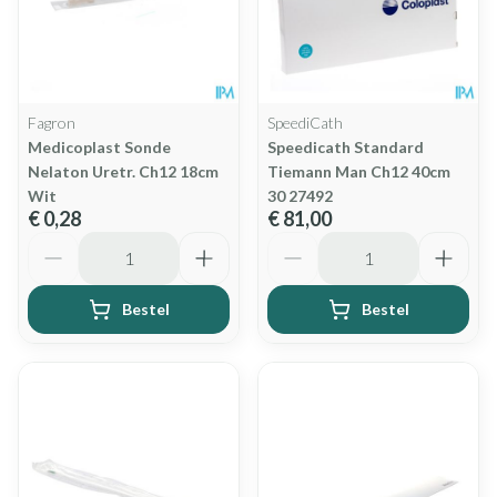
Fagron
SpeediCath
Medicoplast Sonde
Speedicath Standard
Nelaton Uretr. Ch12 18cm
Tiemann Man Ch12 40cm
Wit
30 27492
€ 0,28
€ 81,00
Aantal
Aantal
Bestel
Bestel