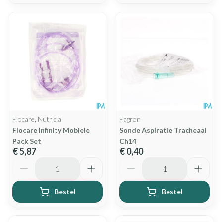
Flocare, Nutricia
Fagron
Flocare Infinity Mobiele
Sonde Aspiratie Tracheaal
Pack Set
Ch14
€ 5,87
€ 0,40
Aantal
Aantal
Bestel
Bestel