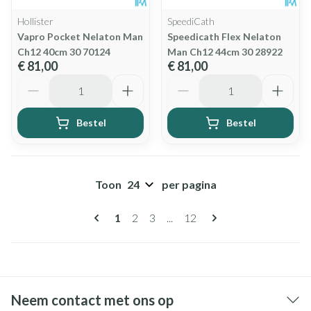
Hollister
SpeediCath
Vapro Pocket Nelaton Man
Speedicath Flex Nelaton
Ch12 40cm 30 70124
Man Ch12 44cm 30 28922
€ 81,00
€ 81,00
Aantal
Aantal
Bestel
Bestel
Toon
per pagina
Pagina's
U lees momenteel pagina
Pagina
Pagina
Pagina
1
2
3
...
12
Neem contact met ons op