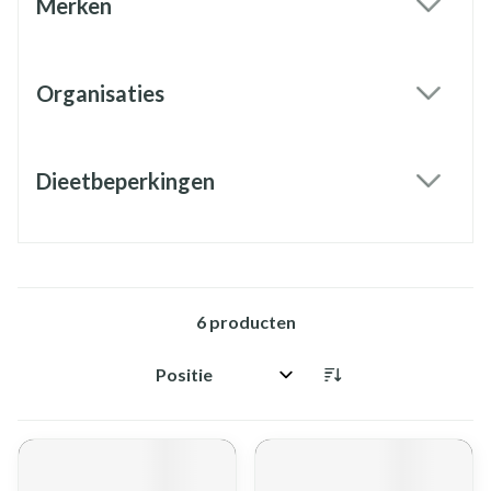
Merken
filter
Organisaties
filter
Dieetbeperkingen
filter
6
producten
Sorteer op: