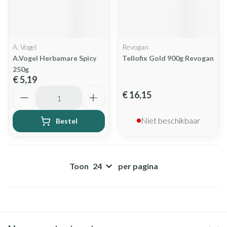
A. Vogel
Revogan
A.Vogel Herbamare Spicy
Tellofix Gold 900g Revogan
250g
€ 5,19
Aantal
€ 16,15
Niet beschikbaar
Bestel
Toon
per pagina