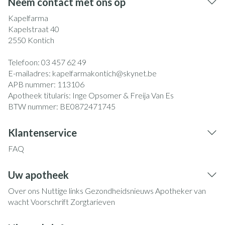
Neem contact met ons op
Kapelfarma
Kapelstraat 40
2550
Kontich
Telefoon:
03 457 62 49
E-mailadres:
kapelfarmakontich@
skynet.be
APB nummer:
113106
Apotheek titularis:
Inge Opsomer & Freija Van Es
BTW nummer:
BE0872471745
Klantenservice
FAQ
Uw apotheek
Over ons
Nuttige links
Gezondheidsnieuws
Apotheker van
wacht
Voorschrift
Zorgtarieven