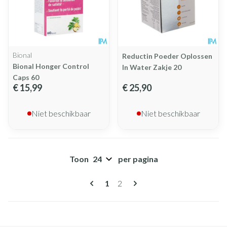
Bional
Reductin Poeder Oplossen
Bional Honger Control
In Water Zakje 20
Caps 60
€ 15,99
€ 25,90
Niet beschikbaar
Niet beschikbaar
Toon
per pagina
Pagina's
U lees momenteel pagina
Pagina
1
2