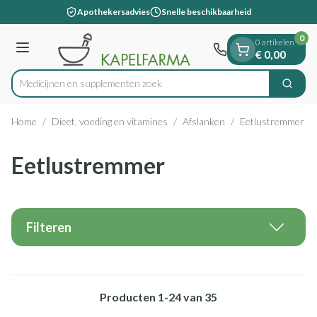
Dia 1 van 1
Ga naar de inhoud
Apothekersadvies
Snelle beschikbaarheid
0
0 artikelen
Menu
€ 0,00
Medicijnen
Zoek
Product, merk, categorie...
Home
/
Dieet, voeding en vitamines
/
Afslanken
/
Eetlustremmer
Eetlustremmer
Filteren
Producten
1
-
24
van
35