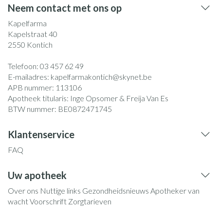
Neem contact met ons op
Kapelfarma
Kapelstraat 40
2550
Kontich
Telefoon:
03 457 62 49
E-mailadres:
kapelfarmakontich@
skynet.be
APB nummer:
113106
Apotheek titularis:
Inge Opsomer & Freija Van Es
BTW nummer:
BE0872471745
Klantenservice
FAQ
Uw apotheek
Over ons
Nuttige links
Gezondheidsnieuws
Apotheker van
wacht
Voorschrift
Zorgtarieven