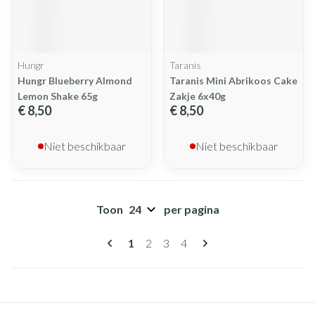
Hungr
Taranis
Hungr Blueberry Almond
Taranis Mini Abrikoos Cake
Lemon Shake 65g
Zakje 6x40g
€ 8,50
€ 8,50
Niet beschikbaar
Niet beschikbaar
Toon
per pagina
Pagina's
U lees momenteel pagina
Pagina
Pagina
Pagina
1
2
3
4