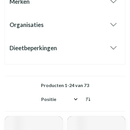
Merken
filter
Organisaties
filter
Dieetbeperkingen
filter
Producten
1
-
24
van
73
Sorteer op: