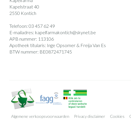
Kapelfarma
Kapelstraat 40
2550
Kontich
Telefoon:
03 457 62 49
E-mailadres:
kapelfarmakontich@
skynet.be
APB nummer:
113106
Apotheek titularis:
Inge Opsomer & Freija Van Es
BTW nummer:
BE0872471745
Algemene verkoopsvoorwaarden
Privacy disclaimer
Cookies