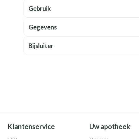
Mondmaskers
rging
Supplementen
Insectenwe
Gebruik
middelen
ssen
Gegevens
 geïrriteerde
Bijsluiter
Zelfbruiner
Scheren
Klantenservice
Uw apotheek