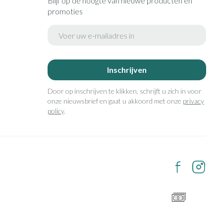
Blijf op de hoogte van nieuwe producten en
promoties
E-mail adres
Inschrijven
Door op inschrijven te klikken, schrijft u zich in voor
onze nieuwsbrief en gaat u akkoord met onze
privacy
policy
.