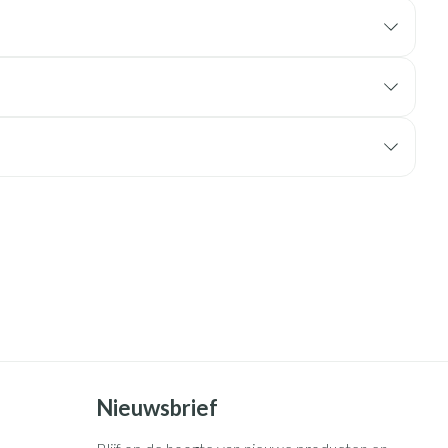
rende
Parfums en
geurproducten
CBD
Nieuwsbrief